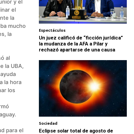
nior y el
inar el
nte la
saba mucho
Espectáculos
s, la
Un juez calificó de “ficción jurídica”
la mudanza de la AFA a Pilar y
rechazó apartarse de una causa
ó al
e la UBA,
 ayuda
a la hora
ar los
irmó
raguay.
Sociedad
d para el
Eclipse solar total de agosto de