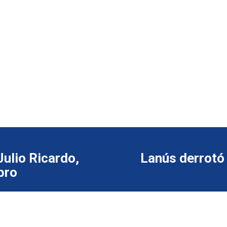
Julio Ricardo,
Lanús derrotó 
bro