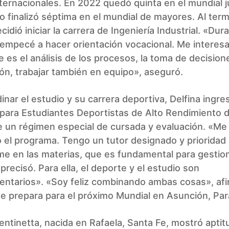
ternacionales. En 2022 quedó quinta en el mundial ju
 finalizó séptima en el mundial de mayores. Al term
cidió iniciar la carrera de Ingeniería Industrial. «Dura
empecé a hacer orientación vocacional. Me intere
e es el análisis de los procesos, la toma de decisione
ón, trabajar también en equipo», aseguró.
inar el estudio y su carrera deportiva, Delfina ingres
para Estudiantes Deportistas de Alto Rendimiento d
e un régimen especial de cursada y evaluación. «Me
el programa. Tengo un tutor designado y prioridad 
e en las materias, que es fundamental para gestion
 precisó. Para ella, el deporte y el estudio son
ntarios». «Soy feliz combinando ambas cosas», af
e prepara para el próximo Mundial en Asunción, Pa
ntinetta, nacida en Rafaela, Santa Fe, mostró aptitu