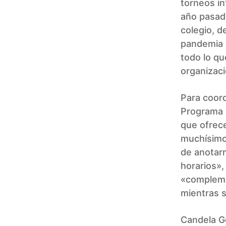
torneos in
año pasado
colegio, de
pandemia 
todo lo qu
organizaci
Para coord
Programa 
que ofrec
muchísimo 
de anotarm
horarios»,
«compleme
mientras s
Candela Ge