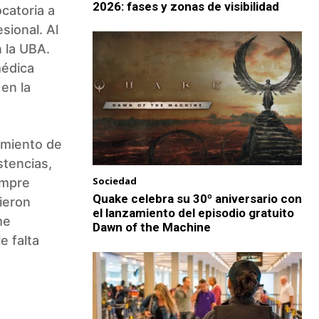
2026: fases y zonas de visibilidad
catoria a
sional. Al
n la UBA.
médica
en la
imiento de
stencias,
Sociedad
empre
Quake celebra su 30º aniversario con
ieron
el lanzamiento del episodio gratuito
me
Dawn of the Machine
e falta