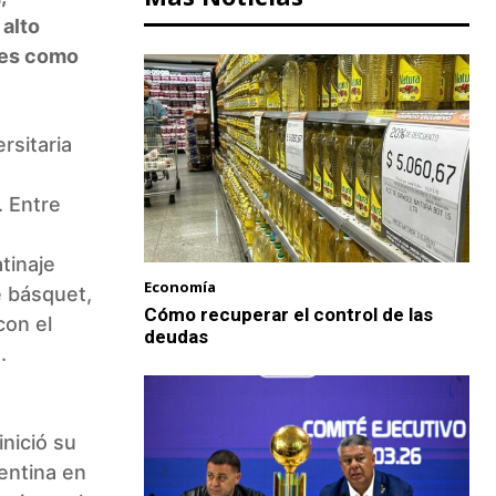
 alto
tes como
rsitaria
. Entre
tinaje
Economía
e básquet,
Cómo recuperar el control de las
con el
deudas
.
s
inició su
entina en