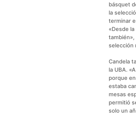
básquet d
la selecci
terminar e
«Desde la
también», 
selección 
Candela ta
la UBA. «A
porque en 
estaba cam
mesas esp
permitió s
solo un añ