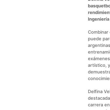
basquetbol
rendimien
Ingeniería
Combinar e
puede pare
argentinas
entrenami
exámenes, 
artístico,
demuestran
conocimien
Delfina Ve
destacadas
carrera en