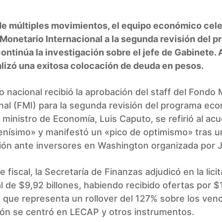
de múltiples movimientos, el equipo económico cele
Monetario Internacional a la segunda revisión del p
ontinúa la investigación sobre el jefe de Gabinete.
lizó una exitosa colocación de deuda en pesos.
o nacional recibió la aprobación del staff del Fondo
nal (FMI) para la segunda revisión del programa ec
l ministro de Economía, Luis Caputo, se refirió al ac
nísimo» y manifestó un «pico de optimismo» tras u
ión ante inversores en Washington organizada por 
e fiscal, la Secretaría de Finanzas adjudicó en la lici
al de $9,92 billones, habiendo recibido ofertas por $
lo que representa un rollover del 127% sobre los ven
ión se centró en LECAP y otros instrumentos.