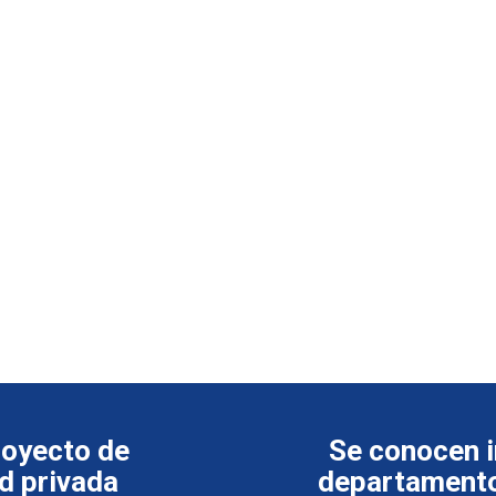
royecto de
Se conocen i
ad privada
departamento 