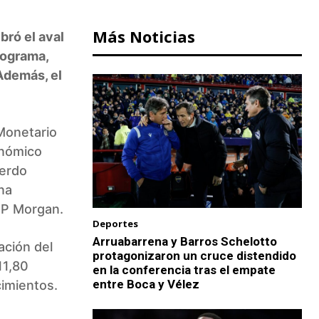
Más Noticias
bró el aval
rograma,
 Además, el
 Monetario
onómico
uerdo
na
JP Morgan.
Deportes
Arruabarrena y Barros Schelotto
tación del
protagonizaron un cruce distendido
11,80
en la conferencia tras el empate
entre Boca y Vélez
cimientos.