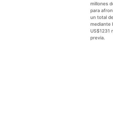
millones d
para afron
un total d
mediante l
US$1231 mi
previa.