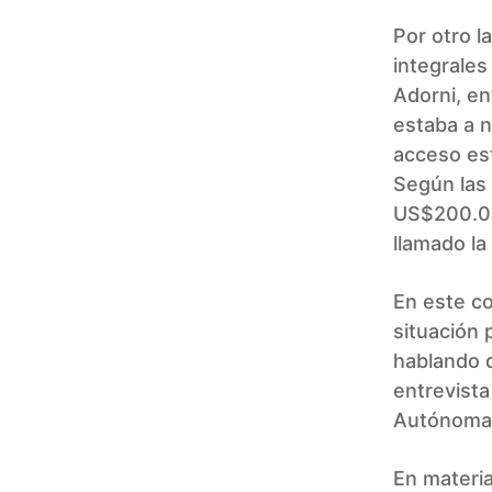
Por otro l
integrales
Adorni, e
estaba a 
acceso est
Según las 
US$200.00
llamado la
En este co
situación 
hablando d
entrevista
Autónoma 
En materia