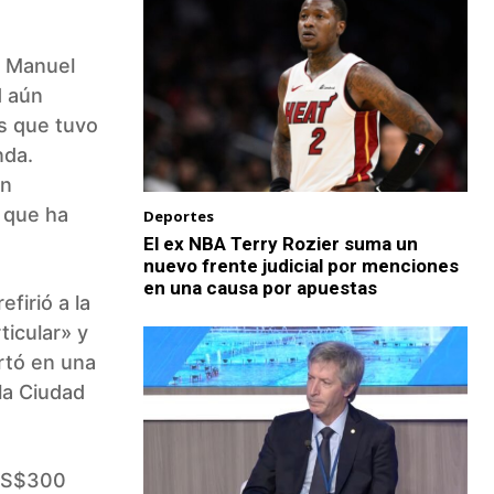
s
, Manuel
d aún
s que tuvo
nda.
en
 que ha
Deportes
El ex NBA Terry Rozier suma un
nuevo frente judicial por menciones
en una causa por apuestas
firió a la
ticular» y
rtó en una
la Ciudad
 US$300