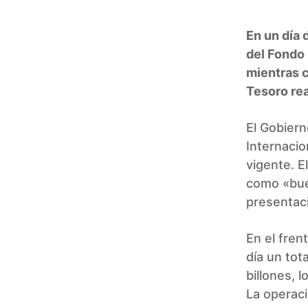
En un día 
del Fondo 
mientras c
Tesoro rea
El Gobiern
Internacio
vigente. E
como «bue
presentac
En el frent
día un tot
billones, 
La operac