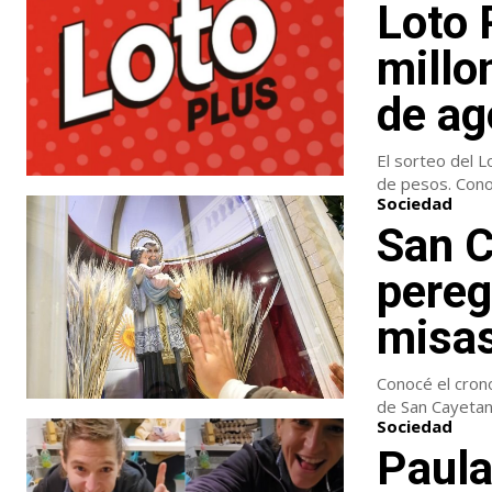
Loto 
millo
de ag
El sorteo del 
de pesos. Conoc
Sociedad
San C
pereg
misas
Conocé el crono
de San Cayetan
Sociedad
Paula