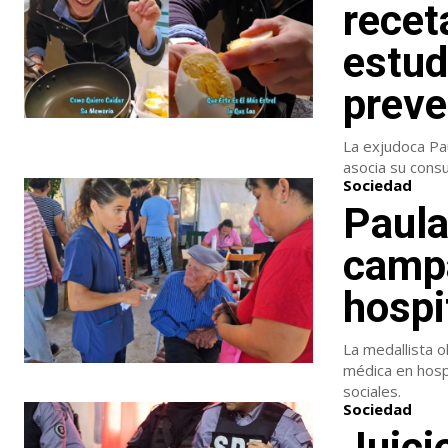
recet
estud
preve
La exjudoca Pa
asocia su cons
Sociedad
Paula
campa
hospi
La medallista o
médica en hosp
sociales.
Sociedad
Juici