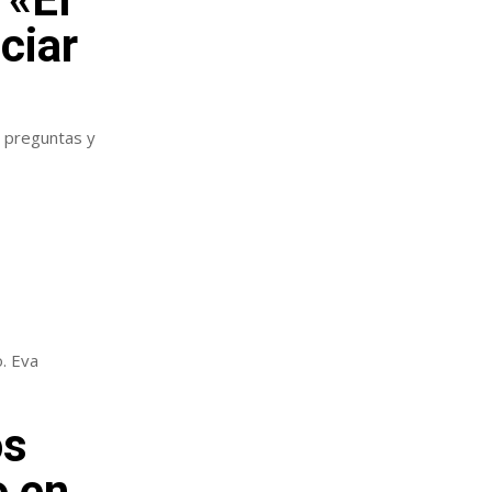
ciar
r preguntas y
. Eva
os
o en