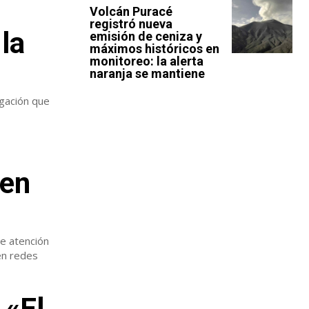
Volcán Puracé
registró nueva
la
emisión de ceniza y
máximos históricos en
monitoreo: la alerta
naranja se mantiene
igación que
 en
de atención
en redes
 «El