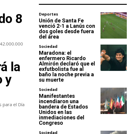
ado 8
Deportes
Unión de Santa Fe
venció 2-1 a Lanús con
dos goles desde fuera
del área
842.000.000
Sociedad
Maradona: el
enfermero Ricardo
á la
Almirón declaró que el
exfutbolista fue al
baño la noche previa a
o y
su muerte
Sociedad
Manifestantes
incendiaron una
s para el Día
bandera de Estados
Unidos en las
inmediaciones del
Congreso
Sociedad