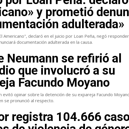
cano» y prometió denun
mentación adulterada»
"El Americano", declaró en el juicio por Loan Peña, negó responde
nunciará documentación adulterada en la causa.
e Neumann se refirió al
dio que involucró a su
reja Facundo Moyano
 evitó opinar sobre la detención de su expareja Facundo Moyano
n se pronunció al respecto.
ior registra 104.666 cas
os de violencia de géner