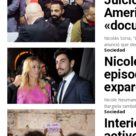
Ameri
«docu
Nicolás Soria, 
anunció que de
Sociedad
Nicol
episo
expa
Nicole Neumann
Bargiela tambié
Sociedad
Inter
activ