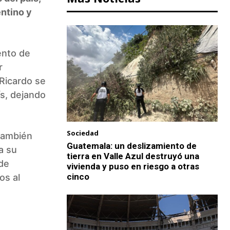
ntino y
ento de
r
 Ricardo se
s, dejando
Sociedad
 también
Guatemala: un deslizamiento de
a su
tierra en Valle Azul destruyó una
 de
vivienda y puso en riesgo a otras
cinco
os al