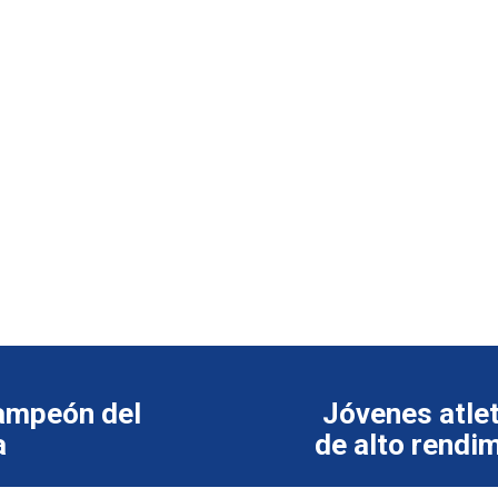
campeón del
Jóvenes atle
a
de alto rendi