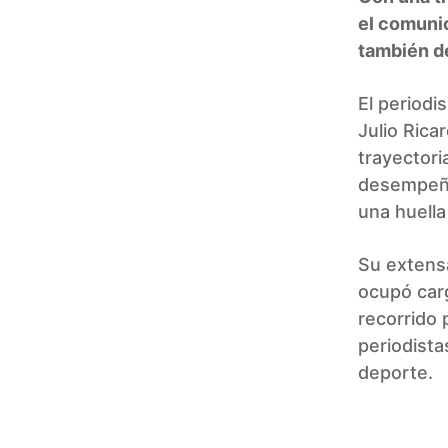
el comunic
también d
El periodi
Julio Rica
trayectori
desempeñó
una huella
Su extensa
ocupó car
recorrido 
periodista
deporte.