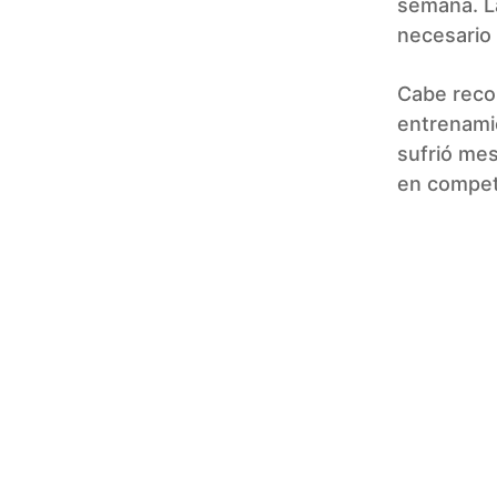
semana. La
necesario 
Cabe reco
entrenamie
sufrió mes
en compet