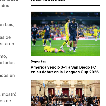
redes
an Luis,
,
as de
sitaron.
smo,
Deportes
ortados
América venció 3-1 a San Diego FC
en su debut en la Leagues Cup 2026
tados en
, mostró
nes de