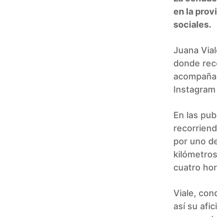
en la prov
sociales.
Juana Vial
donde reco
acompañad
Instagram 
En las pub
recorrien
por uno de
kilómetros
cuatro hor
Viale, con
así su afi