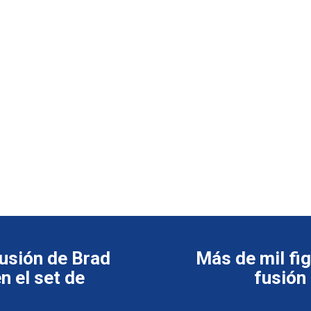
fusión de Brad
Más de mil fi
n el set de
fusión