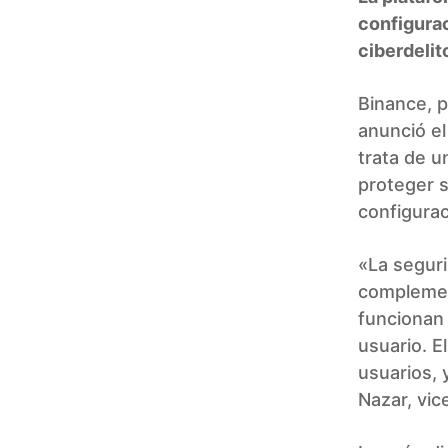
configura
ciberdelit
Binance, p
anunció el
trata de u
proteger s
configurac
«La seguri
complemen
funcionan 
usuario. E
usuarios, 
Nazar, vic