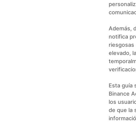
personaliz
comunicac
Además, d
notifica p
riesgosas
elevado, l
temporalm
verificaci
Esta guía 
Binance A
los usuari
de que la 
informació