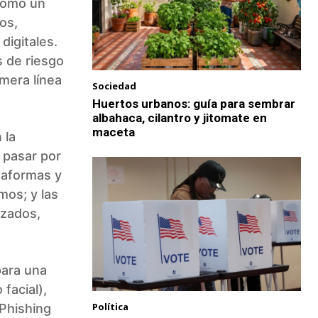
 como un
os,
digitales.
s de riesgo
mera línea
Sociedad
Huertos urbanos: guía para sembrar
albahaca, cilantro y jitomate en
maceta
 la
 pasar por
taformas y
mos; y las
izados,
para una
 facial),
Política
-Phishing