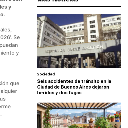
des y
o.
ales,
026’. Se
s puedan
miento y
Sociedad
Seis accidentes de tránsito en la
ción que
Ciudad de Buenos Aires dejaron
ualquier
heridos y dos fugas
sus
herme
.