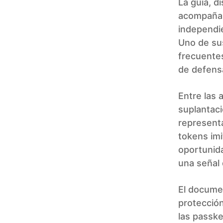
La guía, d
acompañam
independie
Uno de sus
frecuentes
de defens
Entre las
suplantaci
representa
tokens imi
oportunid
una señal 
El docume
protección 
las passke