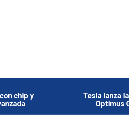
con chip y
Tesla lanza l
vanzada
Optimus G