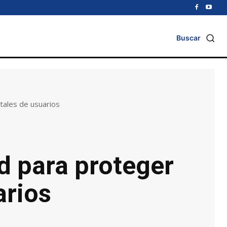
Buscar
tales de usuarios
d para proteger
arios