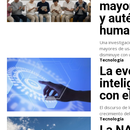
mayor
y aut
huma
Una investigaci
mayores de usa
disminuye con 
Tecnología
La ev
inteli
con e
El discurso de 
crecimiento del
Tecnología
La NA