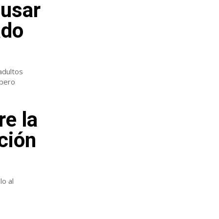
 usar
ado
adultos
 pero
re la
ación
lo al