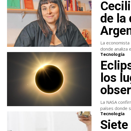
Cecil
de la
Argen
La economista C
donde analiza e
Tecnología
Eclip
los l
obser
La NASA confirm
países donde s
Tecnología
Siete