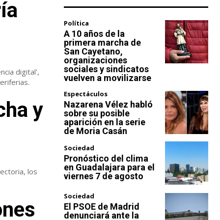
ía
Política
A 10 años de la
primera marcha de
San Cayetano,
organizaciones
sociales y sindicatos
ia digital',
vuelven a movilizarse
riferias.
Espectáculos
cha y
Nazarena Vélez habló
sobre su posible
aparición en la serie
de Moria Casán
Sociedad
Pronóstico del clima
en Guadalajara para el
ectoria, los
viernes 7 de agosto
Sociedad
ones
El PSOE de Madrid
denunciará ante la