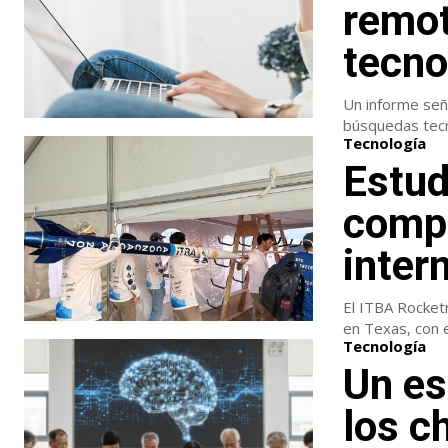
remot
tecno
Un informe seña
búsquedas tecn
Tecnología
Estud
compe
inter
El ITBA Rocket
en Texas, con 
Tecnología
Un es
los c