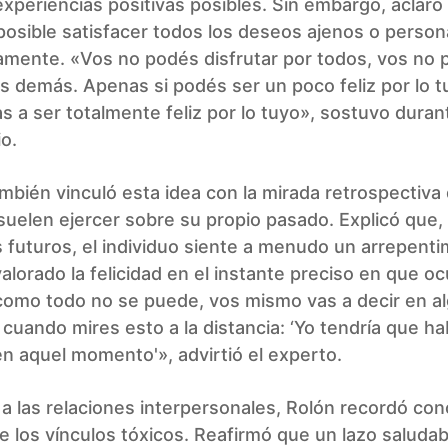
experiencias positivas posibles. Sin embargo, aclaró
posible satisfacer todos los deseos ajenos o person
amente. «Vos no podés disfrutar por todos, vos no 
los demás. Apenas si podés ser un poco feliz por lo t
as a ser totalmente feliz por lo tuyo», sostuvo duran
o.
ambién vinculó esta idea con la mirada retrospectiva
uelen ejercer sobre su propio pasado. Explicó que,
futuros, el individuo siente a menudo un arrepenti
alorado la felicidad en el instante preciso en que ocu
como todo no se puede, vos mismo vas a decir en a
uando mires esto a la distancia: ‘Yo tendría que ha
en aquel momento'», advirtió el experto.
a las relaciones interpersonales, Rolón recordó co
e los vínculos tóxicos. Reafirmó que un lazo saludab