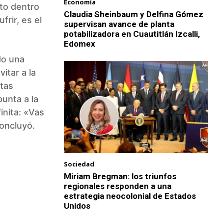
Economía
nto dentro
Claudia Sheinbaum y Delfina Gómez
frir, es el
supervisan avance de planta
potabilizadora en Cuautitlán Izcalli,
Edomex
do una
itar a la
ctas
punta a la
inita: «Vas
concluyó.
Sociedad
Miriam Bregman: los triunfos
regionales responden a una
estrategia neocolonial de Estados
Unidos