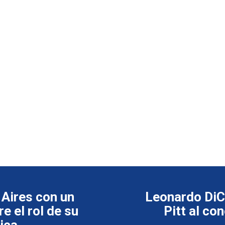
Aires con un
Leonardo DiCa
e el rol de su
Pitt al co
ica