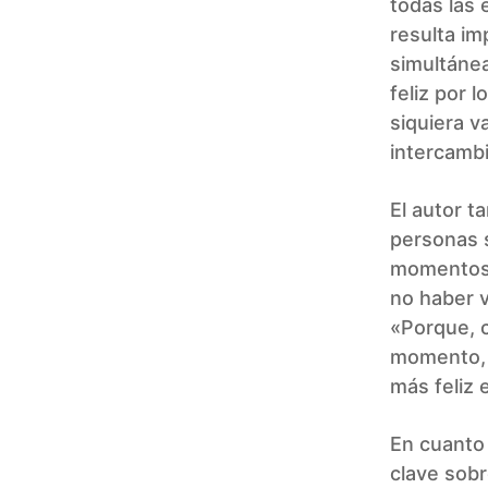
todas las 
resulta im
simultáne
feliz por 
siquiera v
intercambi
El autor t
personas s
momentos 
no haber v
«Porque, 
momento, c
más feliz 
En cuanto 
clave sobr