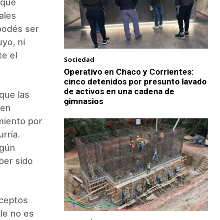
 que
ales
podés ser
uyo, ni
te el
Sociedad
Operativo en Chaco y Corrientes:
cinco detenidos por presunto lavado
de activos en una cadena de
 que las
gimnasios
 en
miento por
rría.
lgún
ber sido
nceptos
le no es