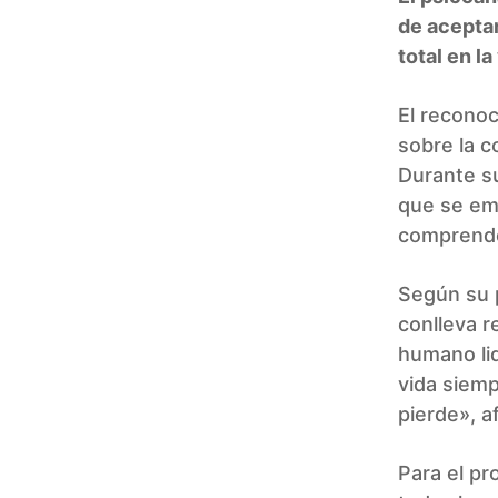
de aceptar
total en la
El reconoc
sobre la c
Durante s
que se emi
comprender
Según su p
conlleva r
humano lid
vida siemp
pierde», a
Para el pr