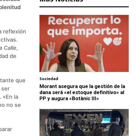
plenitud
a reflexión
ctivas.
a Calle
,
idad de
Sociedad
stante que
Morant asegura que la gestión de la
 ser
dana será «el estoque definitivo» al
. «En la
PP y augura «Botànic III»
no no se
parar