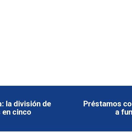
: la división de
Préstamos con
 en cinco
a fu