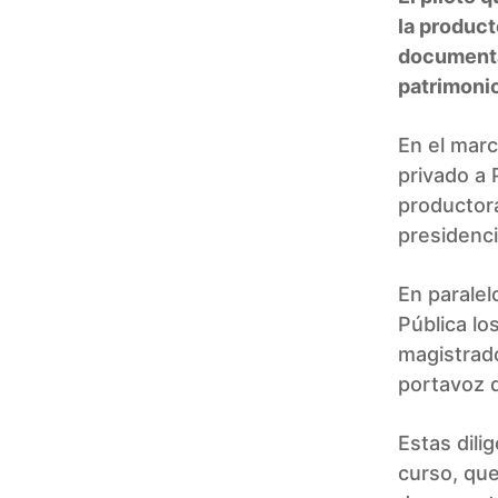
la product
documentac
patrimonio
En el marc
privado a 
productor
presidenci
En paralelo
Pública lo
magistrado
portavoz d
Estas dili
curso, que