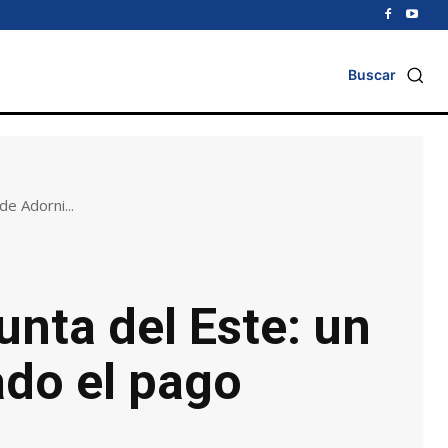
Buscar
e Adorni...
unta del Este: un
ado el pago