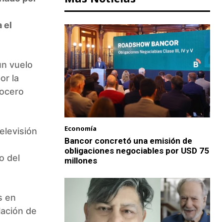
 el
un vuelo
or la
vocero
Economía
Televisión
Bancor concretó una emisión de
obligaciones negociables por USD 75
o del
millones
s en
lación de