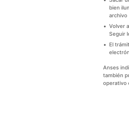
bien il
archivo
Volver 
Seguir l
El trám
electró
Anses indi
también p
operativo 