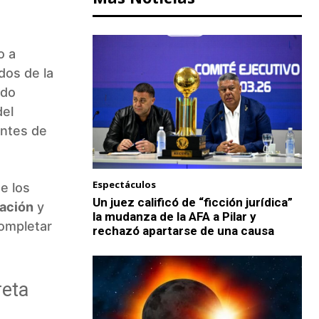
o a
dos de la
ido
del
ntes de
Espectáculos
e los
Un juez calificó de “ficción jurídica”
ación
y
la mudanza de la AFA a Pilar y
ompletar
rechazó apartarse de una causa
reta