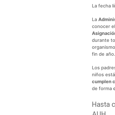
La fecha l
La
Adminis
conocer el
Asignación
durante to
organismo
fin de año
Los padre
niños est
cumplen c
de forma
Hasta c
AUH