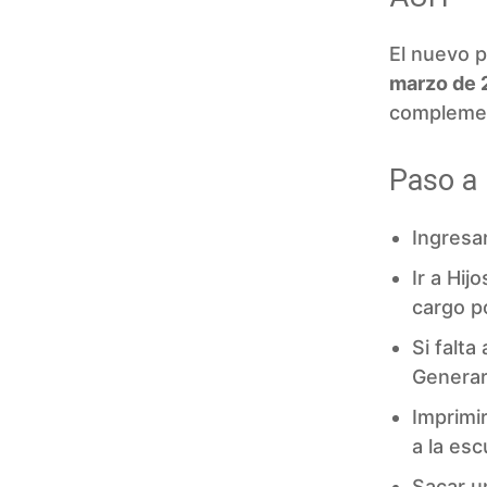
El nuevo p
marzo de 
complemen
Paso a 
Ingresa
Ir a Hij
cargo po
Si falta
Generar 
Imprimir
a la esc
Sacar u