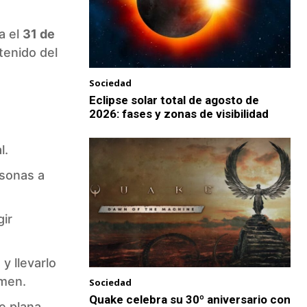
a el
31 de
etenido del
Sociedad
Eclipse solar total de agosto de
2026: fases y zonas de visibilidad
l.
rsonas a
gir
y llevarlo
rmen.
Sociedad
Quake celebra su 30º aniversario con
e plana,