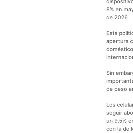
dispositiv
8% en mayo
de 2026.
Esta polít
apertura c
domésticos
internacio
Sin embarg
important
de peso en
Los celula
seguir ab
un 9,5% e
con la de 