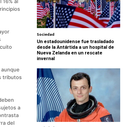
l 16% al
rincipios
ayor
Sociedad
s
Un estadounidense fue trasladado
cuito
desde la Antártida a un hospital de
Nueva Zelanda en un rescate
invernal
, aunque
s tributos
 deben
sujetos a
ontrasta
ra del