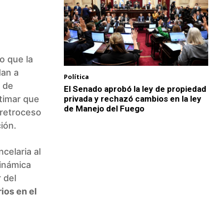
o que la
dan a
Política
d de
El Senado aprobó la ley de propiedad
privada y rechazó cambios en la ley
timar que
de Manejo del Fuego
 retroceso
ión.
celaria al
dinámica
 del
ios en el