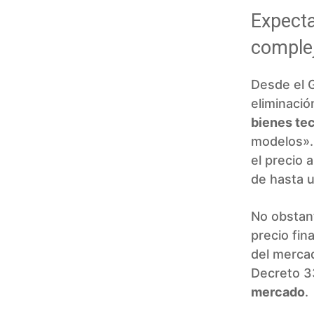
Expecta
comple
Desde el 
eliminació
bienes te
modelos». 
el precio 
de hasta 
No obstant
precio fin
del mercad
Decreto 3
mercado
.