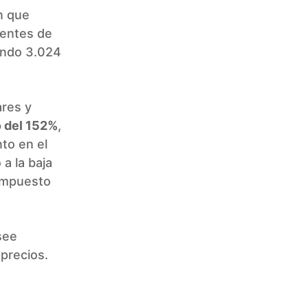
on que
dentes de
zando 3.024
ares y
 del 152%
,
to en el
a la baja
 impuesto
see
 precios.