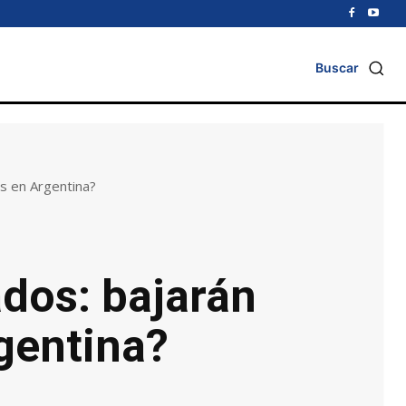
Buscar
os en Argentina?
ados: bajarán
gentina?