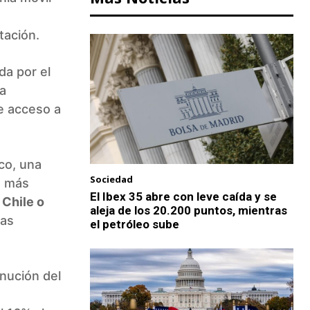
tación.
da por el
la
e acceso a
ico, una
Sociedad
o más
El Ibex 35 abre con leve caída y se
o
Chile o
aleja de los 20.200 puntos, mientras
ias
el petróleo sube
nución del