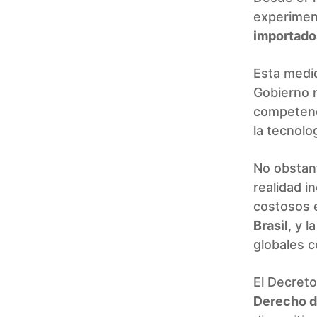
experiment
importad
Esta medi
Gobierno n
competenc
la tecnolo
No obstant
realidad i
costosos 
Brasil
, y 
globales 
El Decreto
Derecho d