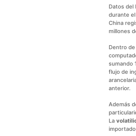
Datos del 
durante e
China regi
millones d
Dentro de 
computado
sumando 13
flujo de i
arancelari
anterior.
Además de 
particular
La
volatil
importador