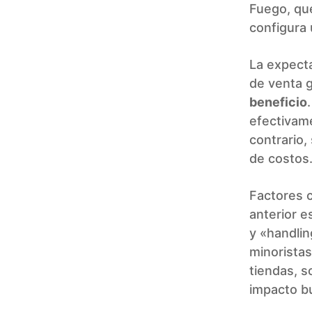
Fuego, qu
configura 
La expect
de venta 
beneficio
efectivame
contrario,
de costos
Factores c
anterior e
y «handlin
minoristas
tiendas, s
impacto bu