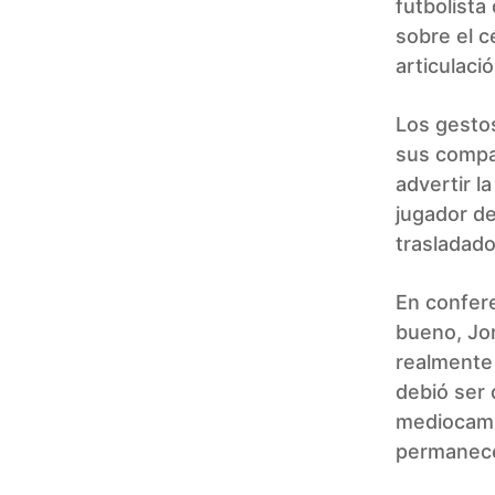
futbolista 
sobre el c
articulaci
Los gestos
sus compa
advertir l
jugador de
trasladado
En confer
bueno, Jo
realmente
debió ser 
mediocampi
permanece