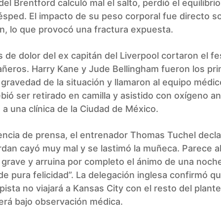
del Brentford calculó mal el salto, perdió el equilibri
ésped. El impacto de su peso corporal fue directo s
ón, lo que provocó una fractura expuesta.
 de dolor del ex capitán del Liverpool cortaron el fe
ñeros. Harry Kane y Jude Bellingham fueron los pr
a gravedad de la situación y llamaron al equipo médico
bió ser retirado en camilla y asistido con oxígeno a
 a una clínica de la Ciudad de México.
encia de prensa, el entrenador Thomas Tuchel decla
rdan cayó muy mal y se lastimó la muñeca. Parece a
 grave y arruina por completo el ánimo de una noch
de pura felicidad”. La delegación inglesa confirmó qu
sta no viajará a Kansas City con el resto del plante
rá bajo observación médica.