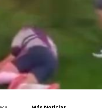
Más Noticias
ñeca