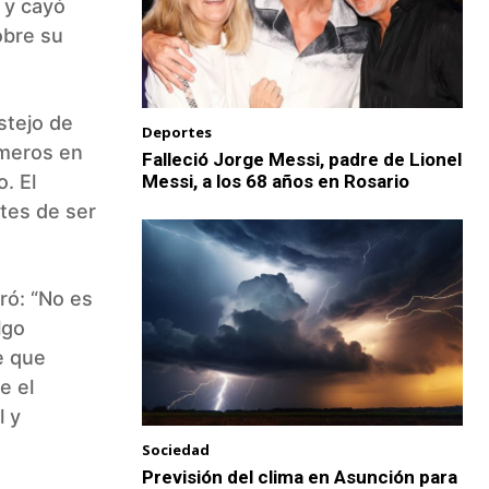
o y cayó
obre su
stejo de
Deportes
imeros en
Falleció Jorge Messi, padre de Lionel
. El
Messi, a los 68 años en Rosario
ntes de ser
ró: “No es
lgo
e que
e el
l y
Sociedad
Previsión del clima en Asunción para