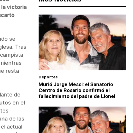
 la victoria
scartó
undo se
glesa. Tras
ocampista
mientras
ue resta
Deportes
Murió Jorge Messi: el Sanatorio
Centro de Rosario confirmó el
olante de
fallecimiento del padre de Lionel
utos en el
ntes
una de las
 el actual