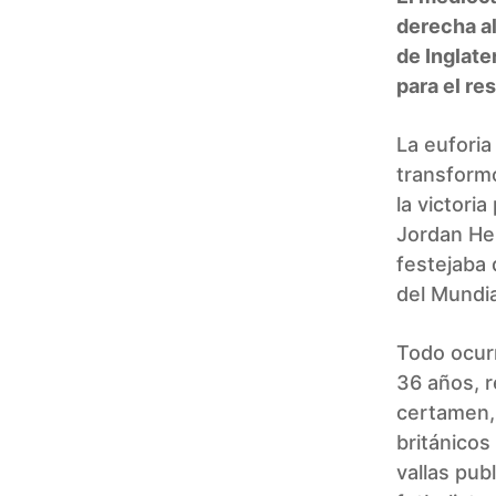
derecha al 
de Inglate
para el re
La euforia
transformó
la victori
Jordan He
festejaba 
del Mundia
Todo ocurr
36 años, 
certamen, 
británicos
vallas publ