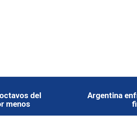
 octavos del
Argentina enf
or menos
f