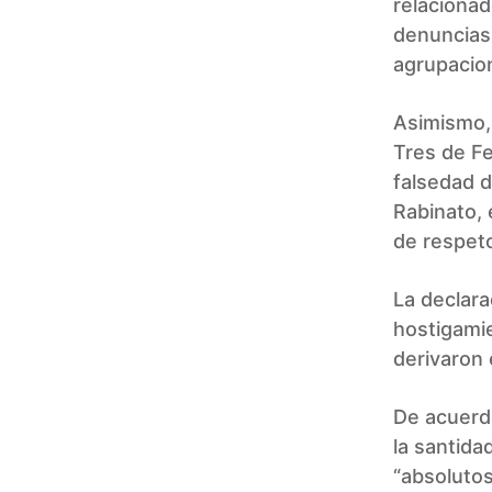
relacionad
denuncias 
agrupacio
Asimismo,
Tres de Fe
falsedad d
Rabinato, 
de respeto
La declar
hostigami
derivaron 
De acuerdo
la santida
“absolutos