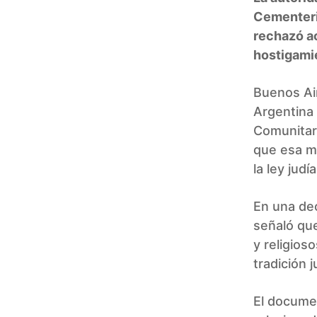
Cementerio
rechazó a
hostigamie
Buenos Air
Argentina 
Comunitari
que esa me
la ley judía
En una dec
señaló que
y religios
tradición j
El documen