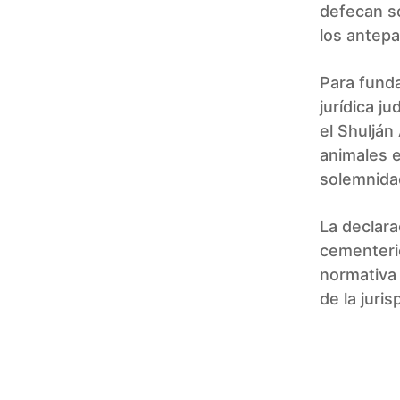
defecan so
los antepa
Para funda
jurídica j
el Shulján
animales e
solemnidad
La declara
cementeri
normativa 
de la juris