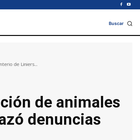
Buscar
erio de Liniers...
cción de animales
hazó denuncias