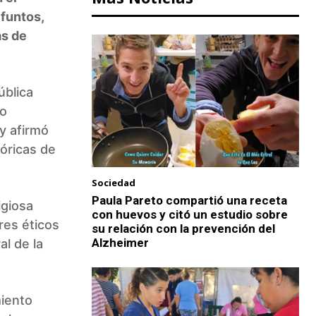
ifuntos,
as de
ública
io
y afirmó
óricas de
Sociedad
Paula Pareto compartió una receta
igiosa
con huevos y citó un estudio sobre
res éticos
su relación con la prevención del
Alzheimer
l de la
miento