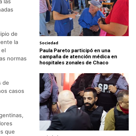
a las
nadas
ipio de
mente la
Sociedad
 el
Paula Pareto participó en una
campaña de atención médica en
tas normas
hospitales zonales de Chaco
s de
nos casos
gentinas,
lores
es que