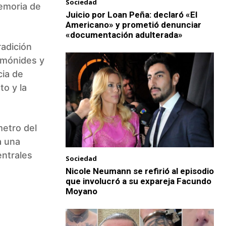
Sociedad
memoria de
Juicio por Loan Peña: declaró «El
Americano» y prometió denunciar
«documentación adulterada»
radición
aimónides y
cia de
to y la
metro del
a una
entrales
Sociedad
Nicole Neumann se refirió al episodio
que involucró a su expareja Facundo
Moyano