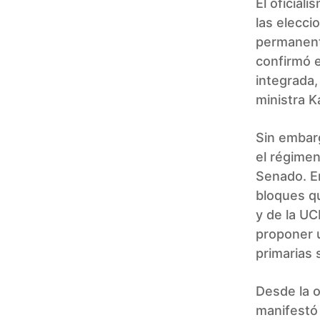
El oficial
las elecci
permanent
confirmó e
integrada,
ministra Ka
Sin embarg
el régimen
Senado. En
bloques q
y de la UC
proponer u
primarias 
Desde la o
manifestó