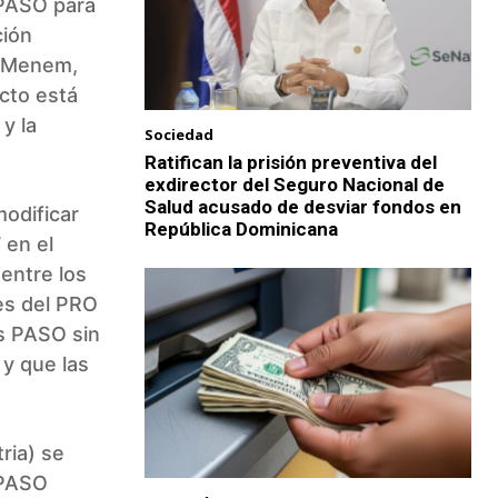
 PASO para
ción
n Menem,
ecto está
y la
Sociedad
Ratifican la prisión preventiva del
exdirector del Seguro Nacional de
Salud acusado de desviar fondos en
modificar
República Dominicana
 en el
entre los
es del PRO
as PASO sin
 y que las
ria) se
 PASO