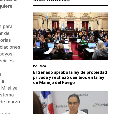
quiere
n para
ar de
torias
ociaciones
apoyos
ciales.
Política
El Senado aprobó la ley de propiedad
e
privada y rechazó cambios en la ley
la
de Manejo del Fuego
 Milei ya
sistema
 de marzo.