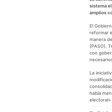
sistema el
amplios co
El Gobier
reformar e
manera def
(PASO). Tr
con gobern
necesario
La iniciat
modificaci
consolidac
había menc
electoral»