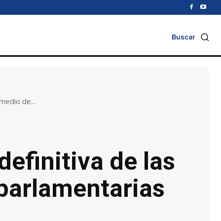
Buscar
medio de...
efinitiva de las
parlamentarias