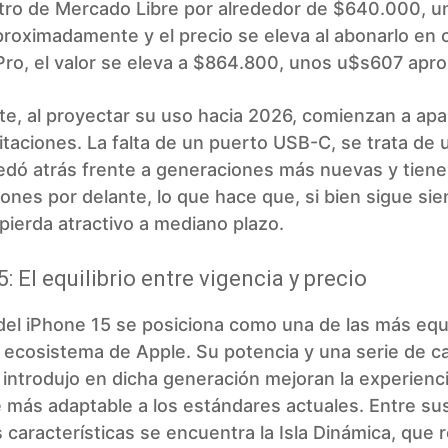
ntro de Mercado Libre por alrededor de $640.000, u
roximadamente y el precio se eleva al abonarlo en 
Pro, el valor se eleva a $864.800, unos u$s607 apr
e, al proyectar su uso hacia 2026, comienzan a ap
mitaciones. La falta de un puerto USB-C, se trata de
edó atrás frente a generaciones más nuevas y tien
iones por delante, lo que hace que, si bien sigue si
 pierda atractivo a mediano plazo.
: El equilibrio entre vigencia y precio
 del iPhone 15 se posiciona como una de las más equ
 ecosistema de Apple. Su potencia y una serie de 
introdujo en dicha generación mejoran la experienc
e más adaptable a los estándares actuales. Entre su
s características se encuentra la Isla Dinámica, que r