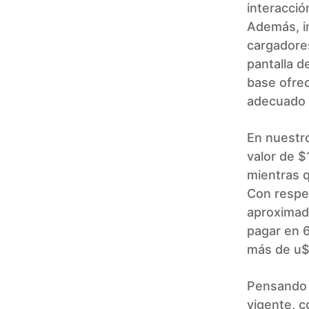
interacció
Además, i
cargadores
pantalla d
base ofrec
adecuado y
En nuestro
valor de 
mientras 
Con respe
aproximad
pagar en 6
más de u$
Pensando e
vigente, c