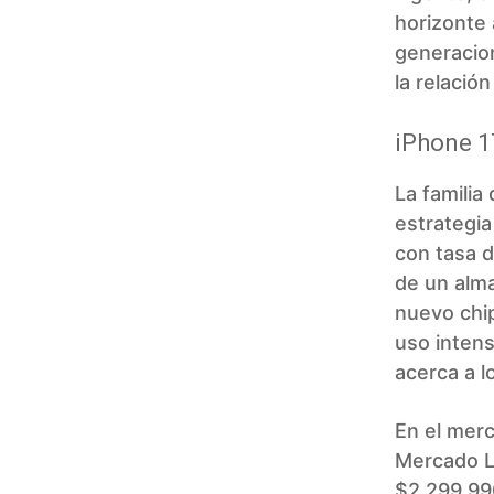
horizonte 
generacion
la relación
iPhone 1
La familia
estrategia
con tasa 
de un alma
nuevo chip
uso intens
acerca a l
En el merc
Mercado Li
$2.299.990