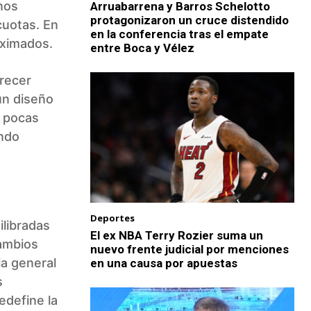
nos
Arruabarrena y Barros Schelotto
protagonizaron un cruce distendido
cuotas. En
en la conferencia tras el empate
oximados.
entre Boca y Vélez
arecer
 un diseño
e pocas
endo
Deportes
ilibradas
El ex NBA Terry Rozier suma un
cambios
nuevo frente judicial por menciones
ia general
en una causa por apuestas
s
edefine la