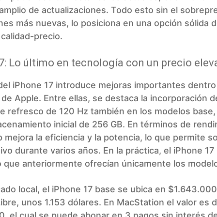
amplio de actualizaciones. Todo esto sin el sobrepre
es más nuevas, lo posiciona en una opción sólida 
 calidad-precio.
7: Lo último en tecnología con un precio ele
 del iPhone 17 introduce mejoras importantes dentro
 de Apple. Entre ellas, se destaca la incorporación d
de refresco de 120 Hz también en los modelos base
cenamiento inicial de 256 GB. En términos de rendi
 mejora la eficiencia y la potencia, lo que permite 
ivo durante varios años. En la práctica, el iPhone 17
o que anteriormente ofrecían únicamente los model
ado local, el iPhone 17 base se ubica en $1.643.00
bre, unos 1.153 dólares. En MacStation el valor es 
, el cual se puede abonar en 3 pagos sin interés 