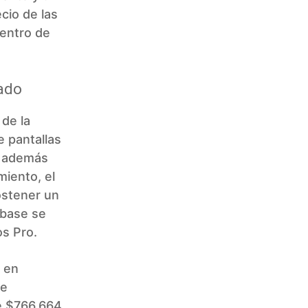
cio de las
dentro de
vado
 de la
e pantallas
, además
miento, el
sostener un
 base se
os Pro.
0 en
de
de $766.664