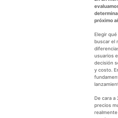
evaluamos 
determinar
próximo a
Elegir qu
buscar el
diferencia
usuarios e
decisión s
y costo. E
fundament
lanzamien
De cara a 
precios mu
realmente 