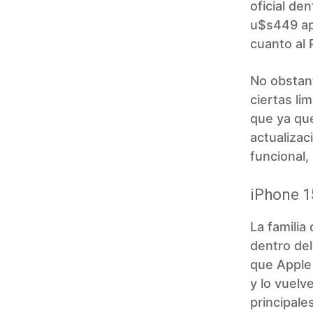
oficial de
u$s449 ap
cuanto al 
No obstant
ciertas li
que ya qu
actualizac
funcional,
iPhone 15
La familia
dentro del
que Apple 
y lo vuelv
principale