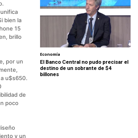
o.
unifica
i bien la
Phone 15
n, brillo
Economía
e, por un
El Banco Central no pudo precisar el
destino de un sobrante de $4
amente,
billones
 a u$s650.
0
bilidad de
un poco
diseño
iento y un