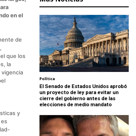
para
ndo en el
mente de
,
el que los
s, la
 vigencia
Política
pel
El Senado de Estados Unidos aprobó
o
un proyecto de ley para evitar un
cierre del gobierno antes de las
elecciones de medio mandato
sticas y
 es
dad-