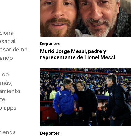
iciona
sar al
Deportes
pesar de no
Murió Jorge Messi, padre y
representante de Lionel Messi
iendo
a de
emás,
hamiento
ite
so apps
tienda
Deportes