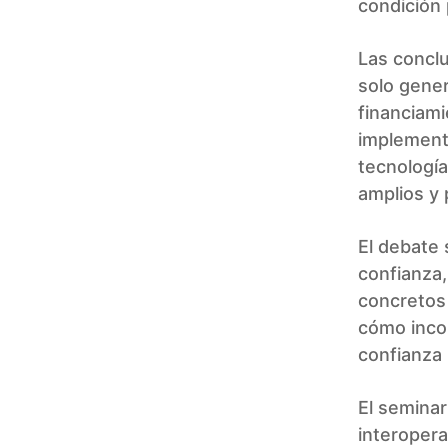
condición 
Las conclu
solo gener
financiami
implementa
tecnología
amplios y 
El debate s
confianza,
concretos 
cómo incor
confianza 
El seminar
interopera