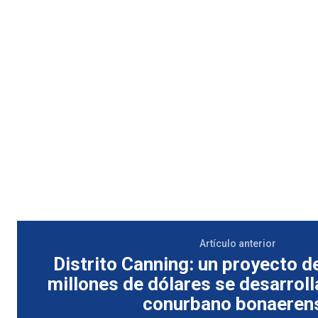
Artículo anterior
Distrito Canning: un proyecto 
millones de dólares se desarrolla
conurbano bonaeren