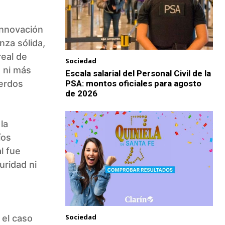
innovación
nza sólida,
real de
Sociedad
s ni más
Escala salarial del Personal Civil de la
uerdos
PSA: montos oficiales para agosto
de 2026
 la
íos
l fue
uridad ni
Sociedad
 el caso