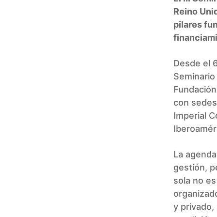
Reino Unid
pilares fu
financiam
Desde el 6
Seminario 
Fundación
con sedes 
Imperial C
Iberoaméri
La agenda 
gestión, p
sola no es
organizado
y privado,