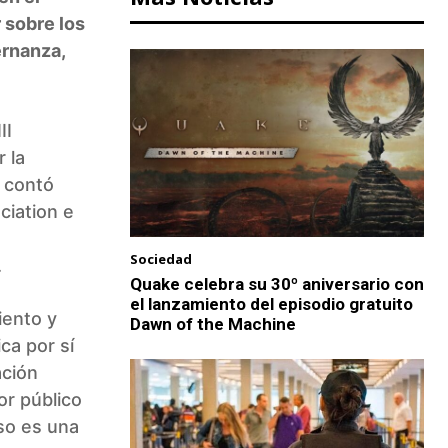
 sobre los
ernanza,
II
 la
 contó
ciation e
Sociedad
.
Quake celebra su 30º aniversario con
el lanzamiento del episodio gratuito
iento y
Dawn of the Machine
ca por sí
ación
or público
so es una