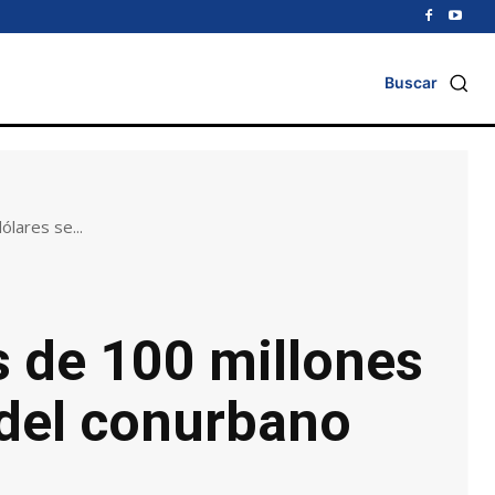
Buscar
lares se...
s de 100 millones
r del conurbano