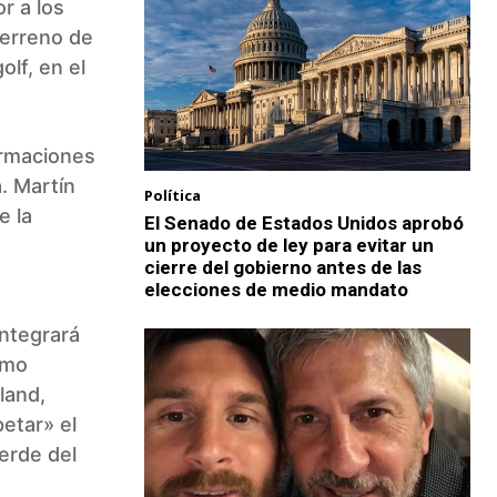
r a los
terreno de
lf, en el
ormaciones
. Martín
Política
e la
El Senado de Estados Unidos aprobó
un proyecto de ley para evitar un
cierre del gobierno antes de las
elecciones de medio mandato
integrará
smo
land,
etar» el
erde del