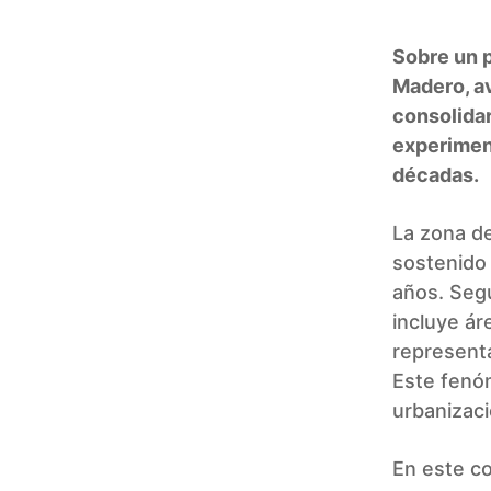
Sobre un p
Madero, a
consolidar
experiment
décadas.
La zona de
sostenido
años. Segú
incluye ár
represent
Este fenó
urbanizaci
En este co