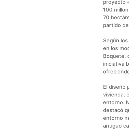
proyecto «
100 millon
70 hectár
partido de
Según los 
en los mod
Boquete, d
iniciativa
ofreciendo
El diseño 
vivienda, 
entorno. N
destacó qu
entorno na
antiguo ca