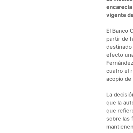
encarecía
vigente d
El Banco C
partir de 
destinado
efecto una
Fernández–
cuatro el 
acopio de
La decisió
que la aut
que refier
sobre las 
mantienen