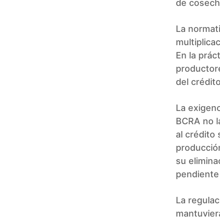
de cosech
La normati
multiplica
En la prác
productore
del crédit
La exigenc
BCRA no la
al crédito
producción
su elimina
pendiente 
La regula
mantuvier