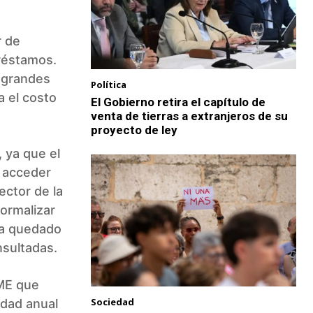
r de
préstamos.
a grandes
Política
a el costo
El Gobierno retira el capítulo de
venta de tierras a extranjeros de su
proyecto de ley
, ya que el
n acceder
ector de la
ormalizar
ía quedado
nsultadas.
yME que
Sociedad
idad anual