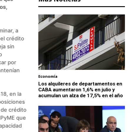
os,
minar, a
el crédito
ja sin
o
car por
antenían
Economía
Los alquileres de departamentos en
CABA aumentaron 1,6% en julio y
18, en la
acumulan un alza de 17,5% en el año
posiciones
 de crédito
 MiPyME que
capacidad