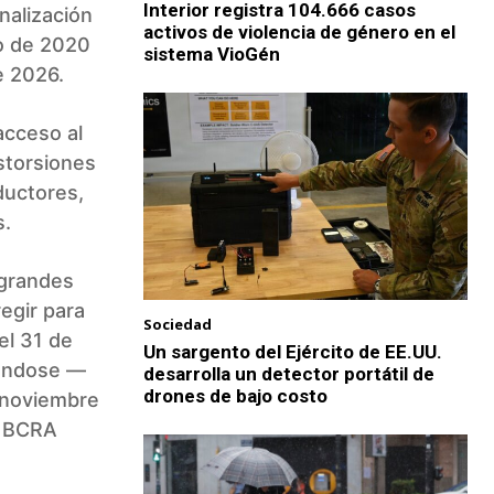
Interior registra 104.666 casos
nalización
activos de violencia de género en el
o de 2020
sistema VioGén
e 2026.
acceso al
istorsiones
ductores,
s.
 grandes
egir para
Sociedad
el 31 de
Un sargento del Ejército de EE.UU.
cándose —
desarrolla un detector portátil de
drones de bajo costo
 noviembre
l BCRA