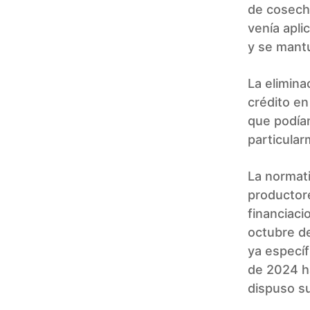
de cosecha
venía apl
y se mant
La elimina
crédito en
que podían
particular
La normati
productor
financiac
octubre de
ya especí
de 2024 ha
dispuso su