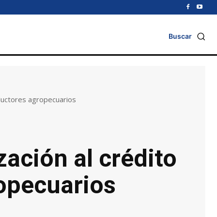
Buscar
oductores agropecuarios
zación al crédito
opecuarios