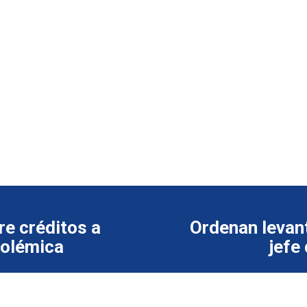
e créditos a
Ordenan levant
polémica
jefe