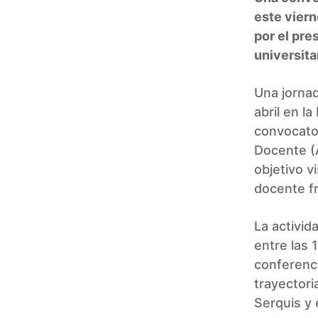
este viern
por el pre
universita
Una jornad
abril en l
convocato
Docente (A
objetivo v
docente fr
La activid
entre las 1
conferenci
trayectori
Serquis y 