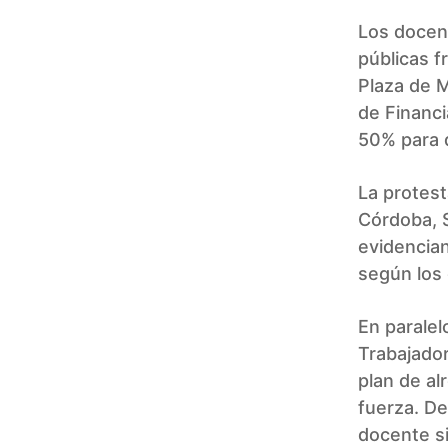
Los docent
públicas f
Plaza de M
de Financi
50% para 
La protest
Córdoba, 
evidencian
según los 
En paralel
Trabajado
plan de a
fuerza. De
docente si