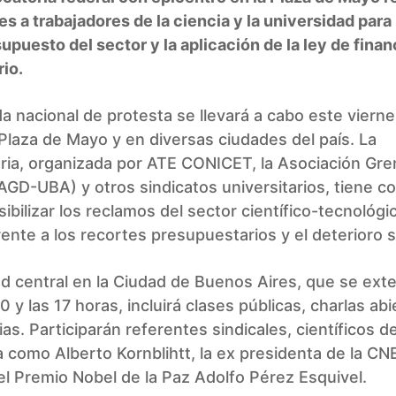
es a trabajadores de la ciencia y la universidad para
supuesto del sector y la aplicación de la ley de fina
rio.
a nacional de protesta se llevará a cabo este viern
a Plaza de Mayo y en diversas ciudades del país. La
ria, organizada por ATE CONICET, la Asociación Gre
GD-UBA) y otros sindicatos universitarios, tiene 
isibilizar los reclamos del sector científico-tecnológi
ente a los recortes presupuestarios y el deterioro sa
ad central en la Ciudad de Buenos Aires, que se ext
0 y las 17 horas, incluirá clases públicas, charlas abi
as. Participarán referentes sindicales, científicos d
a como Alberto Kornblihtt, la ex presidenta de la C
el Premio Nobel de la Paz Adolfo Pérez Esquivel.