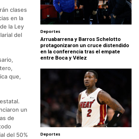
rán clases
ias en la
 de la Ley
Deportes
arial del
Arruabarrena y Barros Schelotto
protagonizaron un cruce distendido
en la conferencia tras el empate
entre Boca y Vélez
ario,
tero,
ica que,
estatal.
nciaron un
das de
éxodo
Deportes
ial del 50%