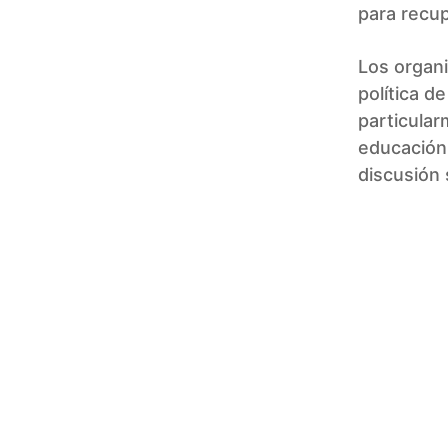
para recup
Los organ
política d
particular
educación 
discusión 