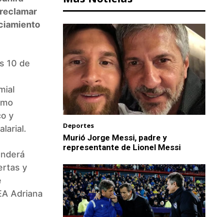
 reclamar
nciamiento
es 10 de
mial
como
co y
Deportes
larial.
Murió Jorge Messi, padre y
representante de Lionel Messi
enderá
ertas y
e
NEA Adriana