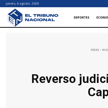
jueves, 6 agosto, 2026
DEPORTES
ECONO
Inicio
ec
Reverso judic
Cap