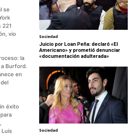
l se
York
s 221
ón, vio
Sociedad
Juicio por Loan Peña: declaró «El
Americano» y prometió denunciar
«documentación adulterada»
roceso: la
 a Burford.
manece en
 del
in éxito
 para
,
Sociedad
 Luis