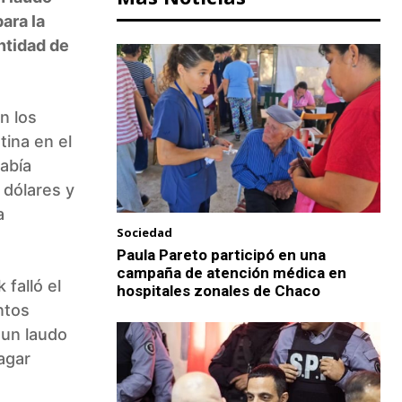
ara la
ntidad de
n los
tina en el
había
 dólares y
a
Sociedad
Paula Pareto participó en una
campaña de atención médica en
falló el
hospitales zonales de Chaco
ntos
 un laudo
pagar