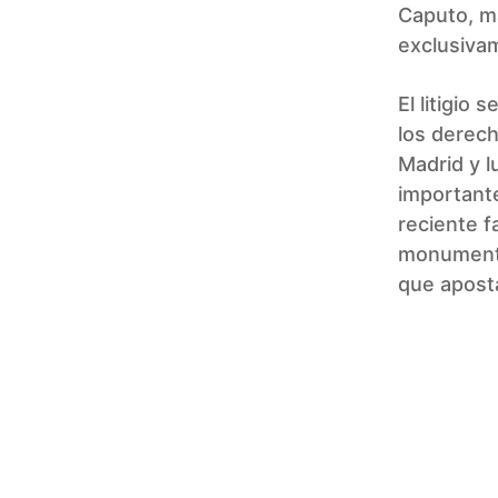
Caputo, ma
exclusivam
El litigio
los derec
Madrid y l
importante
reciente f
monumental
que apost