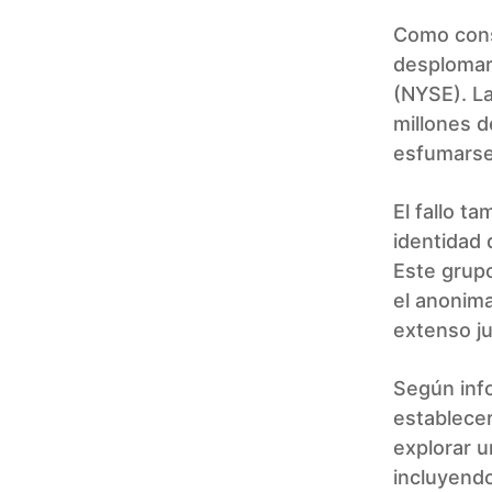
Como cons
desplomar
(NYSE). L
millones d
esfumarse
El fallo t
identidad 
Este grupo
el anonim
extenso ju
Según info
establece
explorar u
incluyendo