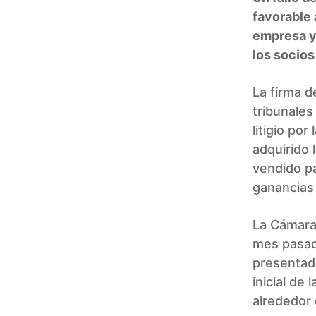
favorable 
empresa y 
los socios
La firma d
tribunales
litigio po
adquirido 
vendido pa
ganancias 
La Cámara 
mes pasad
presentado
inicial de
alrededor 