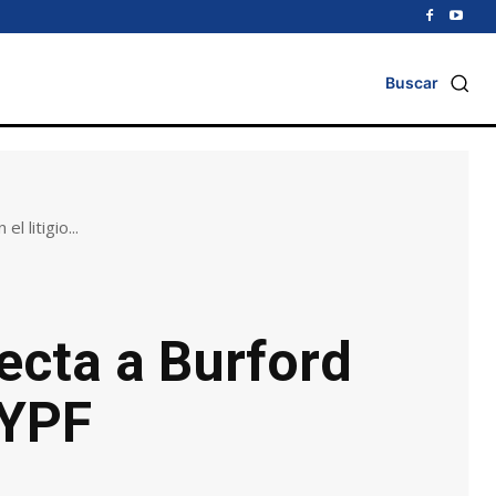
Buscar
l litigio...
ecta a Burford
 YPF