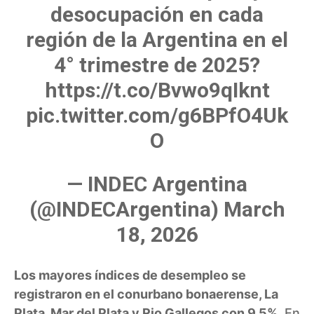
desocupación en cada
región de la Argentina en el
4° trimestre de 2025?
https://t.co/Bvwo9qIknt
pic.twitter.com/g6BPfO4Uk
O
— INDEC Argentina
(@INDECArgentina) March
18, 2026
Los mayores índices de desempleo se
registraron en el conurbano bonaerense, La
Plata, Mar del Plata y Rio Gallegos con 9,5%.
En