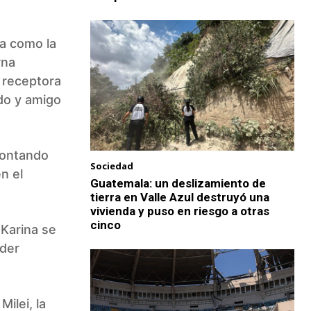
ta como la
rna
 receptora
do y amigo
contando
Sociedad
n el
Guatemala: un deslizamiento de
tierra en Valle Azul destruyó una
vivienda y puso en riesgo a otras
cinco
 Karina se
der
ilei, la