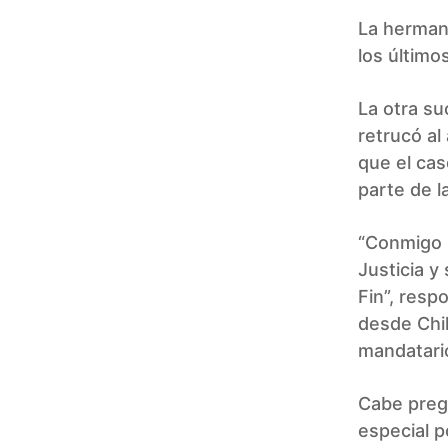
La hermana
los último
La otra su
retrucó al
que el cas
parte de l
“Conmigo 
Justicia y
Fin”, resp
desde Chil
mandatario
Cabe pregu
especial p