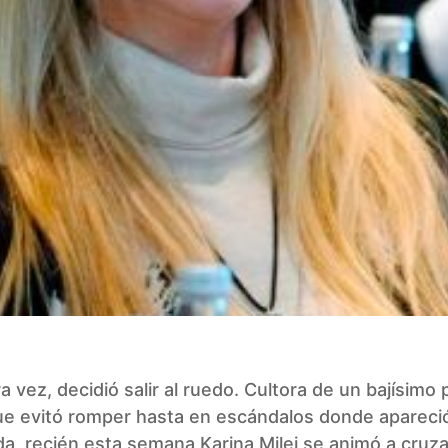
a vez, decidió salir al ruedo. Cultora de un bajísimo p
que evitó romper hasta en escándalos donde apareci
, recién esta semana Karina Milei se animó a cruza