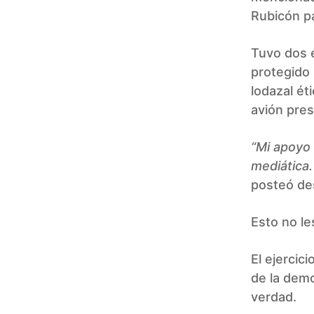
Rubicón p
Tuvo dos e
protegido 
lodazal ét
avión presi
“Mi apoyo 
mediática.
posteó des
Esto no le
El ejercic
de la demo
verdad.