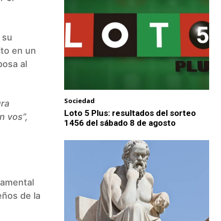
 su
ito en un
posa al
Sociedad
ura
Loto 5 Plus: resultados del sorteo
n vos”,
1456 del sábado 8 de agosto
ndamental
eños de la