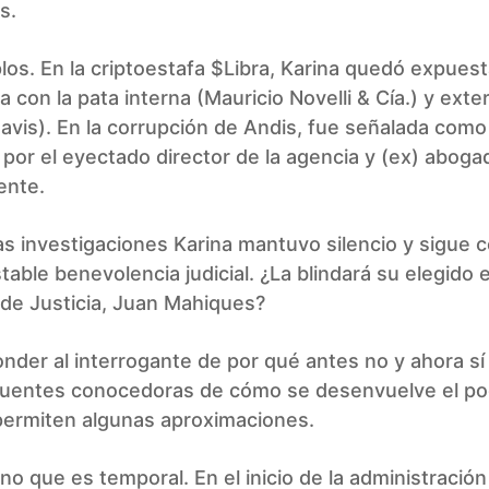
s.
os. En la criptoestafa $Libra, Karina quedó expues
a con la pata interna (Mauricio Novelli & Cía.) y exte
vis). En la corrupción de Andis, fue señalada como
por el eyectado director de la agencia y (ex) aboga
ente.
s investigaciones Karina mantuvo silencio y sigue 
stable benevolencia judicial. ¿La blindará su elegido e
 de Justicia, Juan Mahiques?
nder al interrogante de por qué antes no y ahora sí
fuentes conocedoras de cómo se desenvuelve el po
 permiten algunas aproximaciones.
no que es temporal. En el inicio de la administración M