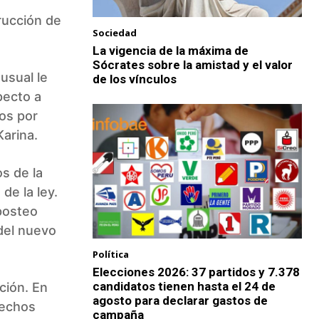
rucción de
Sociedad
La vigencia de la máxima de
Sócrates sobre la amistad y el valor
usual le
de los vínculos
pecto a
ios por
Karina.
s de la
de la ley.
 posteo
del nuevo
Política
Elecciones 2026: 37 partidos y 7.378
candidatos tienen hasta el 24 de
ción. En
agosto para declarar gastos de
hechos
campaña