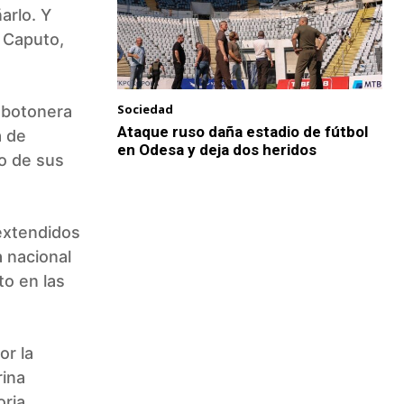
arlo. Y
o Caputo,
Sociedad
a botonera
Ataque ruso daña estadio de fútbol
a de
en Odesa y deja dos heridos
no de sus
 extendidos
a nacional
to en las
or la
rina
oria