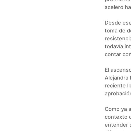
aceleró ha
Desde ese
toma de de
resistenci
todavía in
contar con
El ascenso
Alejandra 
reciente l
aprobación
Como ya se
contexto d
entender s