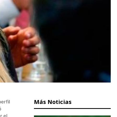
Más Noticias
erfil
ó
r el