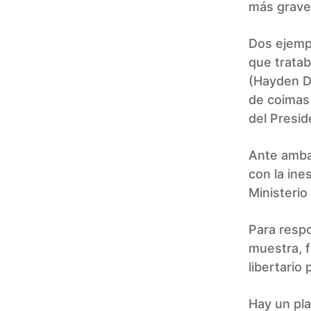
más grave
Dos ejempl
que tratab
(Hayden Da
de coimas 
del Presid
Ante amba
con la ine
Ministerio
Para respo
muestra, 
libertario
Hay un pla