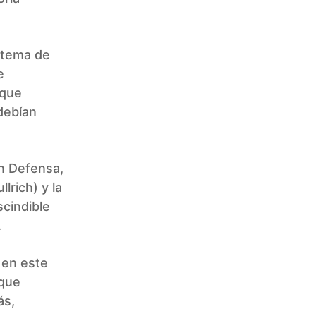
stema de
e
 que
debían
en Defensa,
lrich) y la
scindible
.
 en este
 que
ás,