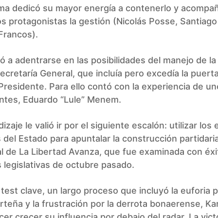
ma dedicó su mayor energía a contenerlo y acompañ
os protagonistas la gestión (Nicolás Posse, Santiag
Francos).
 a adentrarse en las posibilidades del manejo de l
ecretaría General, que incluía pero excedía la puert
Presidente. Para ello contó con la experiencia de u
entes, Eduardo “Lule” Menem.
zaje le valió ir por el siguiente escalón: utilizar los
 del Estado para apuntalar la construcción partidari
al de La Libertad Avanza, que fue examinada con éxi
 legislativas de octubre pasado.
test clave, un largo proceso que incluyó la euforia p
orteña y la frustración por la derrota bonaerense, Ka
acer crecer su influencia por debajo del radar. La vict