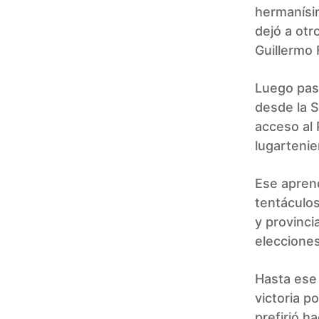
hermanísi
dejó a otr
Guillermo 
Luego pasó
desde la S
acceso al 
lugarteni
Ese aprendi
tentáculos
y provinci
elecciones
Hasta ese 
victoria p
prefirió h