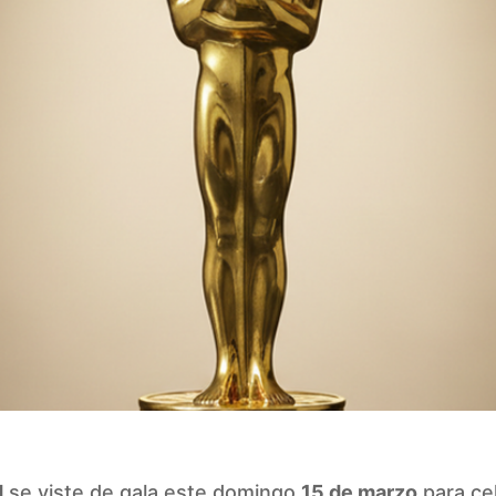
d
se viste de gala este domingo
15 de marzo
para cel