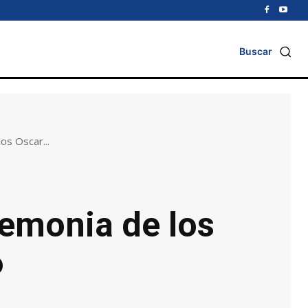
Buscar
os Oscar...
remonia de los
6