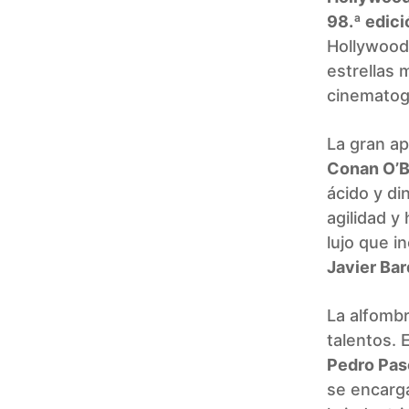
98.ª edici
Hollywood 
estrellas 
cinematogr
La gran ap
Conan O’B
ácido y di
agilidad y
lujo que i
Javier Ba
La alfombr
talentos.
Pedro Pas
se encarga