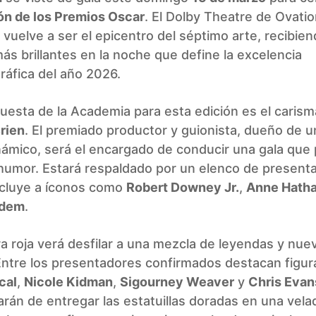
ón de los Premios Oscar
. El Dolby Theatre de Ovati
vuelve a ser el epicentro del séptimo arte, recibien
más brillantes en la noche que define la excelencia
áfica del año 2026.
uesta de la Academia para esta edición es el carism
rien
. El premiado productor y guionista, dueño de un
námico, será el encargado de conducir una gala que
 humor. Estará respaldado por un elenco de present
ncluye a íconos como
Robert Downey Jr.
,
Anne Hath
rdem
.
a roja verá desfilar a una mezcla de leyendas y nue
 Entre los presentadores confirmados destacan figu
cal
,
Nicole Kidman
,
Sigourney Weaver
y
Chris Evan
rán de entregar las estatuillas doradas en una vel