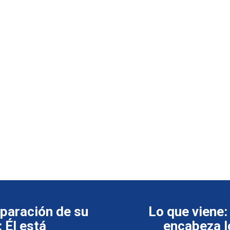
eparación de su
Lo que viene:
 Él está
encabeza l