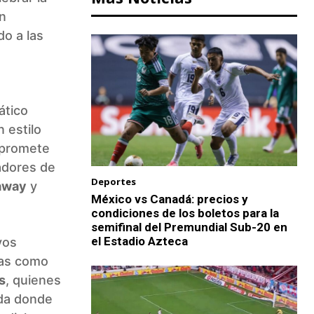
on
do a las
ático
 estilo
 promete
adores de
Deportes
away
y
México vs Canadá: precios y
condiciones de los boletos para la
semifinal del Premundial Sub-20 en
el Estadio Azteca
vos
ras como
s
, quienes
ada donde