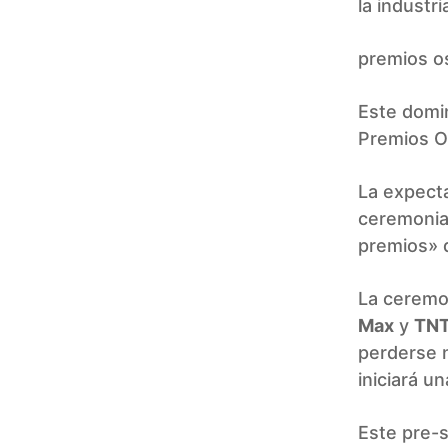
la industr
premios o
Este domin
Premios O
La expect
ceremonia
premios» 
La ceremon
Max
y
TN
perderse n
iniciará u
Este pre-