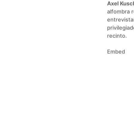
Axel Kusc
alfombra r
entrevista
privilegia
recinto.
Embed