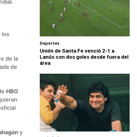
ndial.
 los
Deportes
Unión de Santa Fe venció 2-1 a
Lanús con dos goles desde fuera del
s de la
área
rada de
 de
HBO
quieran
oficial
ahagún
y