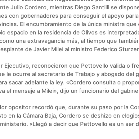
ante Julio Cordero, mientras Diego Santilli se dispone
nes con gobernadores para conseguir el apoyo parl
vincias. El encumbramiento de la única ministra que
io espacio en la residencia de Olivos es interpretado
 como una extravagancia más, al tiempo que también
splante de Javier Milei al ministro Federico Sturze
r Ejecutivo, reconocieron que Pettovello valida o fr
se le ocurre al secretario de Trabajo y abogado del 
ara sacar adelante la ley. «Cordero consulta o propon
eva el mensaje a Milei», dijo un funcionario del gabin
dor opositor recordó que, durante su paso por la Co
o en la Cámara Baja, Cordero se deshizo en elogios
 ministerio. «Llegó a decir que Pettovello es un ser d