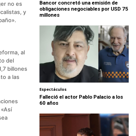
Bancor concretó una emisión de
ger no es
obligaciones negociables por USD 75
alistas, y
millones
 baño».
eforma, al
to del
,7 billones
to a las
Espectáculos
Falleció el actor Pablo Palacio a los
aciones
60 años
 «Así
sea