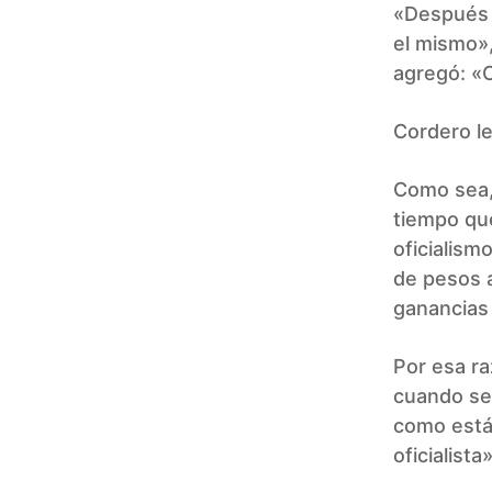
«Después 
el mismo»,
agregó: «C
Cordero le
Como sea, 
tiempo que
oficialism
de pesos a
ganancias 
Por esa r
cuando se 
como está,
oficialist