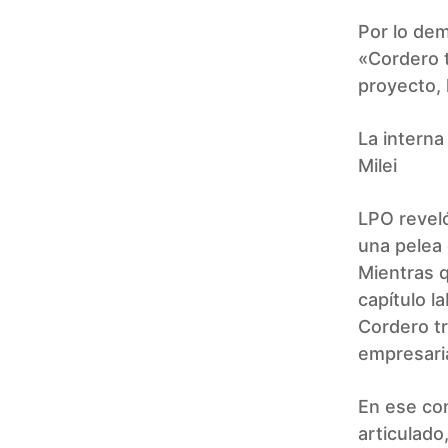
Por lo dem
«Cordero 
proyecto, 
La interna
Milei
LPO reveló
una pelea 
Mientras q
capítulo l
Cordero tr
empresaria
En ese con
articulado