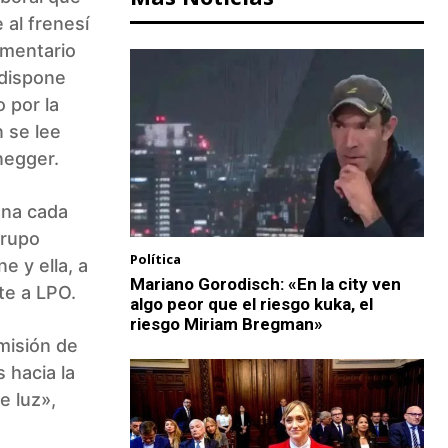
 al frenesí
amentario
 dispone
 por la
 se lee
negger.
ena cada
grupo
Política
e y ella, a
Mariano Gorodisch: «En la city ven
ete a LPO.
algo peor que el riesgo kuka, el
riesgo Miriam Bregman»
misión de
 hacia la
e luz»,