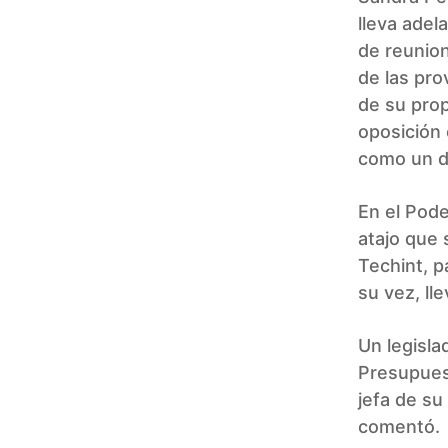
lleva adel
de reunio
de las pro
de su prop
oposición
como un de
En el Pode
atajo que 
Techint, p
su vez, ll
Un legisla
Presupuest
jefa de su
comentó.