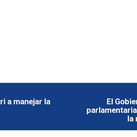
i a manejar la
El Gobie
parlamentaria
la