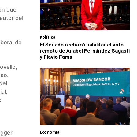
ron que
autor del
Política
aboral de
El Senado rechazó habilitar el voto
remoto de Anabel Fernández Sagasti
y Flavio Fama
ovello,
aso.
del
al,
o
Economía
egger.