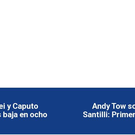
ei y Caputo
Andy Tow so
s baja en ocho
Santilli: Prim