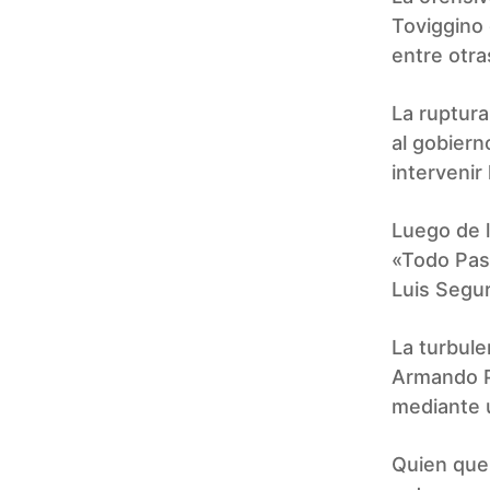
Toviggino 
entre otra
La ruptura
al gobiern
intervenir
Luego de l
«Todo Pasa
Luis Segur
La turbule
Armando Pé
mediante 
Quien quer