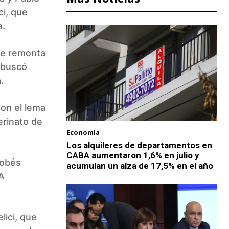
ci, que
a.
se remonta
 buscó
.
con el lema
erinato de
Economía
Los alquileres de departamentos en
CABA aumentaron 1,6% en julio y
dobés
acumulan un alza de 17,5% en el año
FA
lici, que