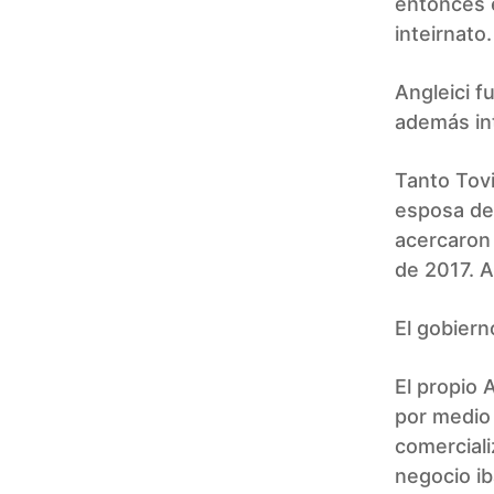
entonces e
inteirnato.
Angleici f
además int
Tanto Tovi
esposa de 
acercaron 
de 2017. A
El gobier
El propio 
por medio
comerciali
negocio ib