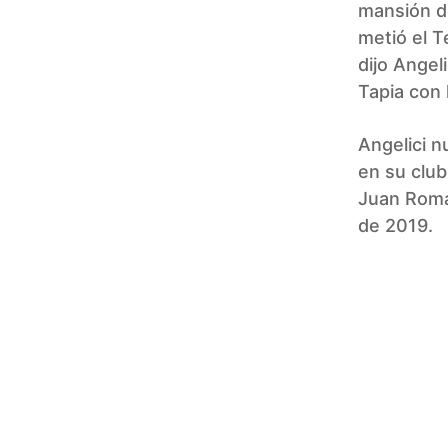
mansión de
metió el T
dijo Angel
Tapia con 
Angelici n
en su club
Juan Romá
de 2019.