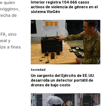
Interior registra 104.666 casos
ue quien
activos de violencia de género en el
oviggino»,
sistema VioGén
erecha de
AFA, sino
eal y
ze a fines
Sociedad
Un sargento del Ejército de EE.UU.
desarrolla un detector portátil de
drones de bajo costo