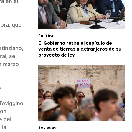
a en el
dora, que
Política
El Gobierno retira el capítulo de
stinziano,
venta de tierras a extranjeros de su
proyecto de ley
al, se
en marzo
o
 Toviggino
ron
e del
 la
Sociedad