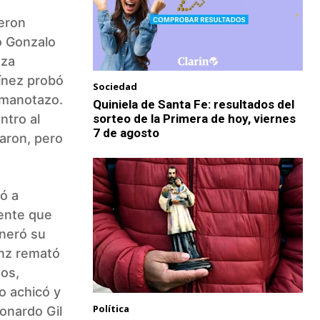
ueron
o Gonzalo
eza
ínez probó
Sociedad
 manotazo.
Quiniela de Santa Fe: resultados del
ntro al
sorteo de la Primera de hoy, viernes
7 de agosto
aron, pero
ó a
tente que
eneró su
anz remató
tos,
o achicó y
Política
eonardo Gil