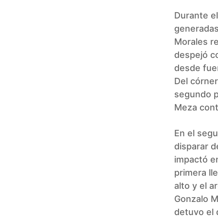
Durante el
generadas 
Morales r
despejó co
desde fuer
Del córner
segundo p
Meza cont
En el segu
disparar d
impactó en
primera ll
alto y el 
Gonzalo M
detuvo el 