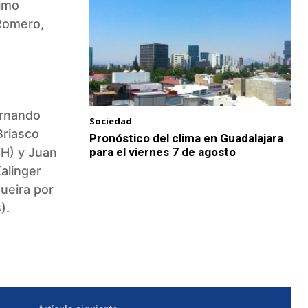
imo
 Romero,
ernando
Sociedad
Briasco
Pronóstico del clima en Guadalajara
para el viernes 7 de agosto
(H) y Juan
alinger
ueira por
).