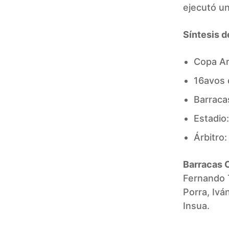
ejecutó un
Síntesis d
Copa Ar
16avos d
Barraca
Estadio
Árbitro
Barracas C
Fernando T
Porra, Ivá
Insua.