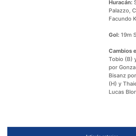
Huracán:
S
Palazzo, C
Facundo Ka
Gol:
19m S
Cambios e
Tobio (B) 
por Gonzal
Bisanz por
(H) y Thai
Lucas Blon