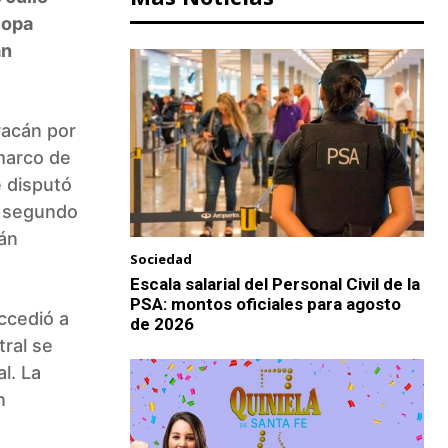
Copa
án
racán por
marco de
e disputó
el segundo
ián
Sociedad
Escala salarial del Personal Civil de la
PSA: montos oficiales para agosto
ccedió a
de 2026
tral se
l. La
n