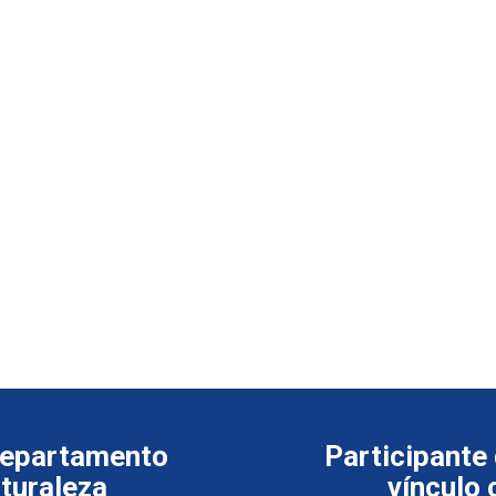
departamento
Participante
aturaleza
vínculo 