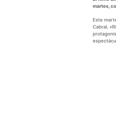
martes, co
Este marte
Cabral, «R
protagonis
espectácul