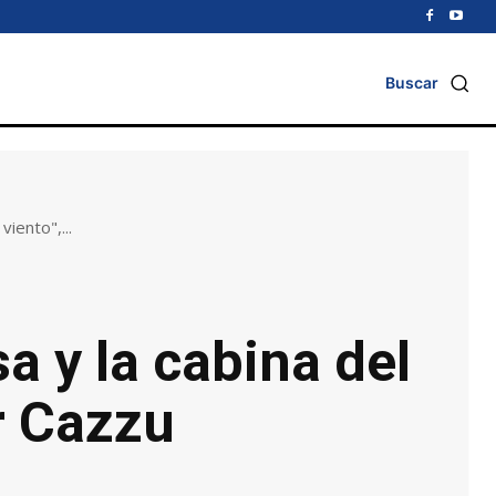
Buscar
iento",...
a y la cabina del
r Cazzu