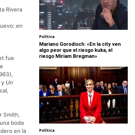
ta Rivera
nuevo: en
Política
Mariano Gorodisch: «En la city ven
algo peor que el riesgo kuka, el
riesgo Miriam Bregman»
et fue
a
963),
 y
Un
cal,
r Smith,
 una boda
Política
dero en la