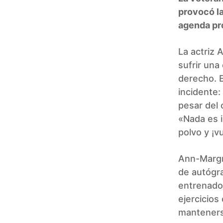
provocó la
agenda pr
La actriz 
sufrir una
derecho. E
incidente:
pesar del 
«Nada es 
polvo y ¡v
Ann-Margre
de autógra
entrenado
ejercicios
mantenerse