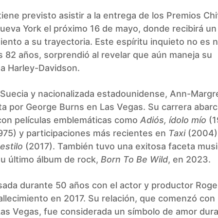
 tiene previsto asistir a la entrega de los Premios Chi
ueva York el próximo 16 de mayo, donde recibirá un
ento a su trayectoria. Este espíritu inquieto no es 
s 82 años, sorprendió al revelar que aún maneja su
ta Harley-Davidson.
 Suecia y nacionalizada estadounidense, Ann-Margr
ta por George Burns en Las Vegas. Su carrera abarc
con películas emblemáticas como
Adiós, ídolo mío
(1
975) y participaciones más recientes en
Taxi
(2004)
estilo
(2017). También tuvo una exitosa faceta musi
u último álbum de rock,
Born To Be Wild
, en 2023.
sada durante 50 años con el actor y productor Roge
allecimiento en 2017. Su relación, que comenzó con
Las Vegas, fue considerada un símbolo de amor dura