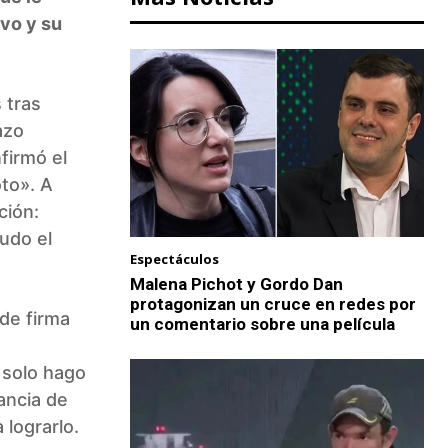
ivo y su
 tras
azo
nfirmó el
oto». A
ción:
udo el
Espectáculos
Malena Pichot y Gordo Dan
protagonizan un cruce en redes por
de firma
un comentario sobre una película
 solo hago
tancia de
lograrlo.