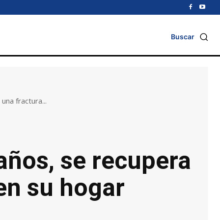
Buscar
una fractura...
 años, se recupera
 en su hogar