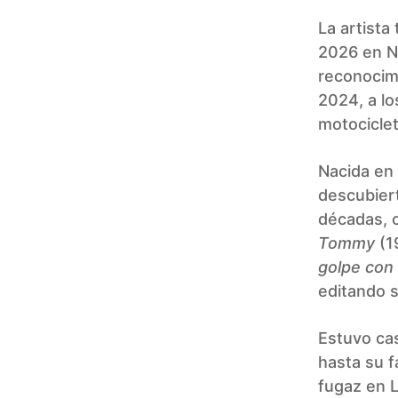
La artista
2026 en N
reconocimi
2024, a lo
motocicle
Nacida en
descubier
décadas, 
Tommy
(1
golpe con 
editando s
Estuvo ca
hasta su f
fugaz en 