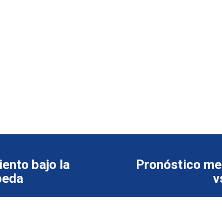
ento bajo la
Pronóstico met
beda
v