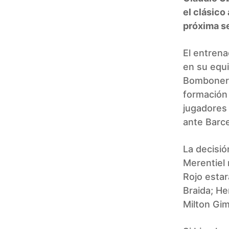
el clásico
próxima s
El entrena
en su equi
Bombonera.
formación 
jugadores
ante Barc
La decisió
Merentiel 
Rojo estar
Braida; H
Milton Gi