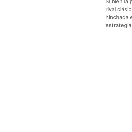
Si bien la
rival clási
hinchada e
estrategia