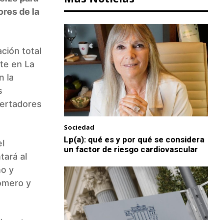
ores de la
ción total
te en La
n la
s
bertadores
Sociedad
Lp(a): qué es y por qué se considera
el
un factor de riesgo cardiovascular
tará al
no y
omero y