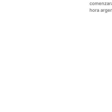
comenzará
hora argen