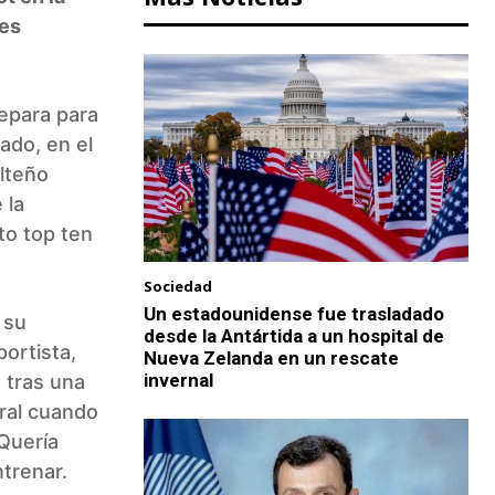
tes
repara para
ado, en el
lteño
 la
cto top ten
Sociedad
Un estadounidense fue trasladado
 su
desde la Antártida a un hospital de
ortista,
Nueva Zelanda en un rescate
invernal
 tras una
oral cuando
 Quería
trenar.