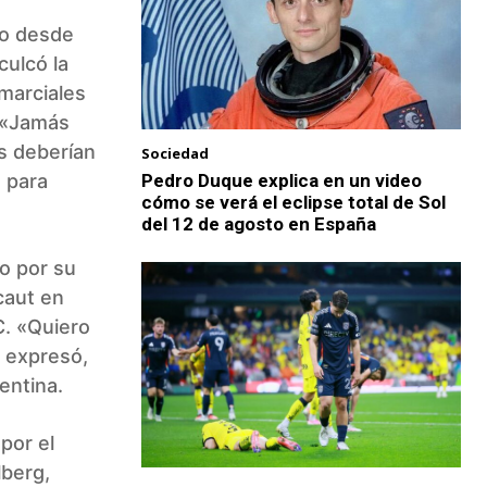
mo desde
culcó la
 marciales
. «Jamás
s deberían
Sociedad
 para
Pedro Duque explica en un video
cómo se verá el eclipse total de Sol
del 12 de agosto en España
o por su
caut en
C. «Quiero
 expresó,
entina.
por el
lberg,