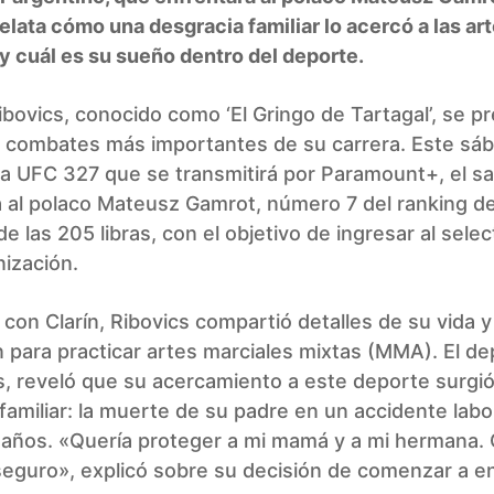
elata cómo una desgracia familiar lo acercó a las ar
y cuál es su sueño dentro del deporte.
bovics, conocido como ‘El Gringo de Tartagal’, se p
s combates más importantes de su carrera. Este sáb
a UFC 327 que se transmitirá por Paramount+, el sa
 al polaco Mateusz Gamrot, número 7 del ranking de
de las 205 libras, con el objetivo de ingresar al sele
nización.
 con Clarín, Ribovics compartió detalles de su vida y
 para practicar artes marciales mixtas (MMA). El dep
, reveló que su acercamiento a este deporte surgió
familiar: la muerte de su padre en un accidente lab
1 años. «Quería proteger a mi mamá y a mi hermana.
eguro», explicó sobre su decisión de comenzar a en