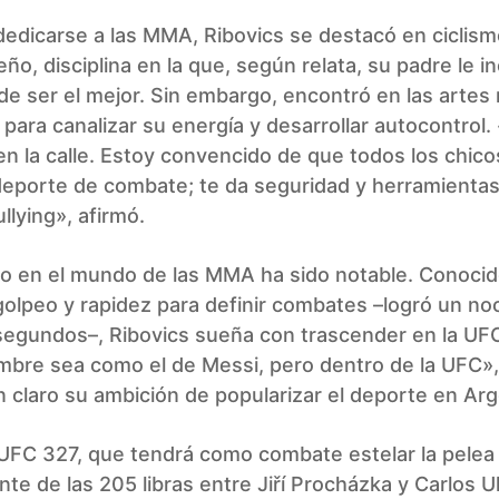
dedicarse a las MMA, Ribovics se destacó en ciclis
o, disciplina en la que, según relata, su padre le in
de ser el mejor. Sin embargo, encontró en las artes
para canalizar su energía y desarrollar autocontrol
n la calle. Estoy convencido de que todos los chico
deporte de combate; te da seguridad y herramientas
ullying», afirmó.
o en el mundo de las MMA ha sido notable. Conocid
olpeo y rapidez para definir combates –logró un no
segundos–, Ribovics sueña con trascender en la UF
mbre sea como el de Messi, pero dentro de la UFC»,
 claro su ambición de popularizar el deporte en Arg
UFC 327, que tendrá como combate estelar la pelea 
ante de las 205 libras entre Jiří Procházka y Carlos U