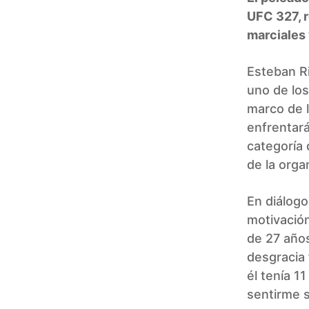
UFC 327, r
marciales 
Esteban Ri
uno de lo
marco de l
enfrentará
categoría 
de la orga
En diálogo
motivación
de 27 años
desgracia 
él tenía 1
sentirme s