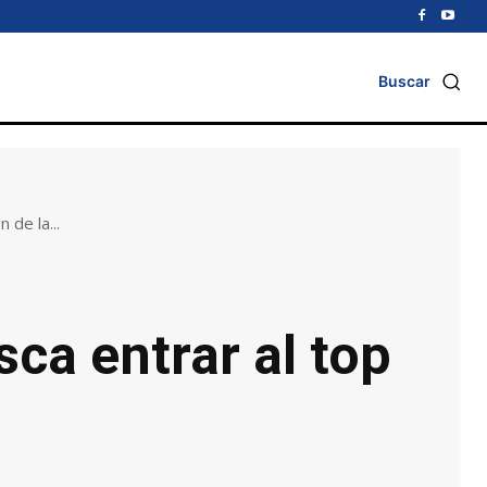
Buscar
 de la...
sca entrar al top