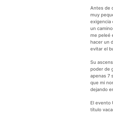
Antes de 
muy pequeñ
exigencia 
un camino 
me peleé e
hacer un 
evitar el b
Su ascens
poder de g
apenas 7 
que mi no
dejando en
El evento 
título vac