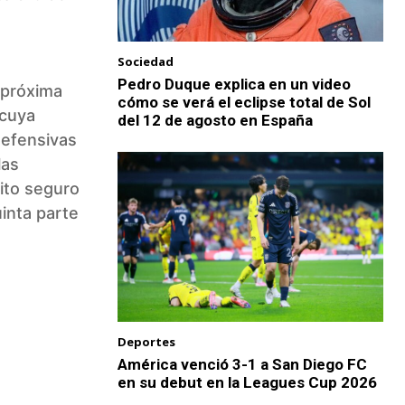
Sociedad
Pedro Duque explica en un video
a próxima
cómo se verá el eclipse total de Sol
 cuya
del 12 de agosto en España
defensivas
las
ito seguro
uinta parte
Deportes
América venció 3-1 a San Diego FC
en su debut en la Leagues Cup 2026