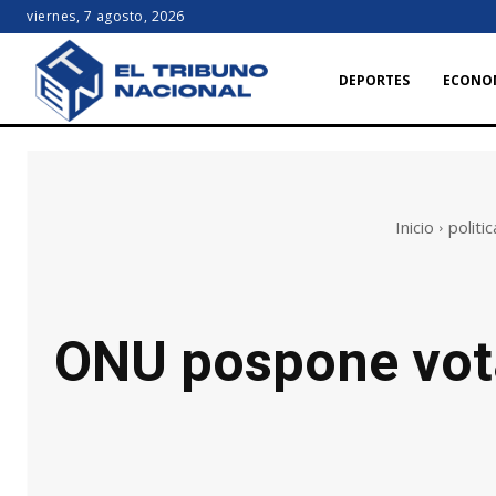
viernes, 7 agosto, 2026
DEPORTES
ECONO
Inicio
politic
ONU pospone vota