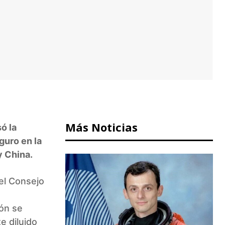
Más Noticias
ó la
guro en la
y China.
del Consejo
a
ión se
e diluido