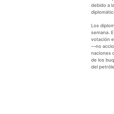
debido a l
diplomátic
Los diplom
semana. El
votación e
—no accio
naciones d
de los buq
del petról