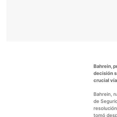
Bahrein, p
decisión s
crucial ví
Bahrein, n
de Seguri
resolución
tomó despu