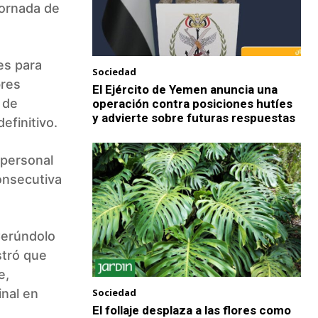
 jornada de
es para
Sociedad
bres
El Ejército de Yemen anuncia una
 de
operación contra posiciones hutíes
y advierte sobre futuras respuestas
efinitivo.
 personal
onsecutiva
Cerúndolo
stró que
e,
Sociedad
inal en
El follaje desplaza a las flores como