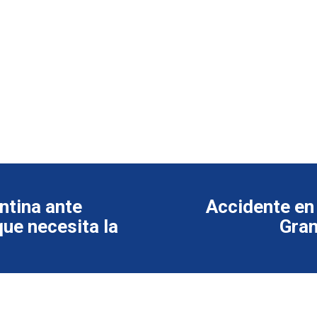
ntina ante
Accidente en 
ue necesita la
Gran