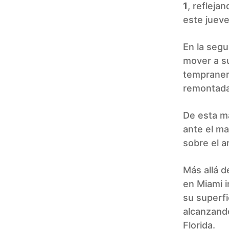
1
, refleja
este jueve
En la segu
mover a su
tempranero
remontada 
De esta ma
ante el ma
sobre el a
Más allá d
en Miami i
su superfi
alcanzando
Florida.