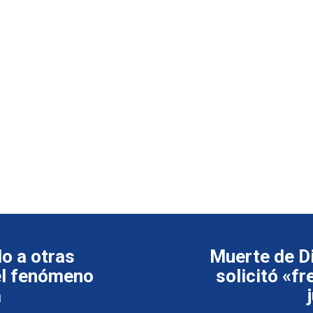
o a otras
Muerte de D
el fenómeno
solicitó «fr
a