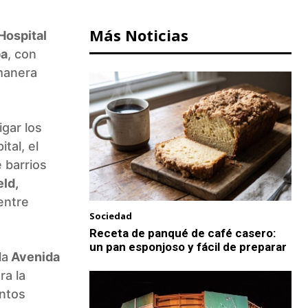
Más Noticias
Hospital
ba
, con
manera
igar los
tal, el
 barrios
eld,
 entre
Sociedad
Receta de panqué de café casero:
un pan esponjoso y fácil de preparar
la
Avenida
ra la
intos