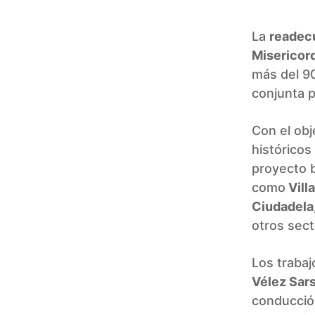
La
readec
Misericor
más del 9
conjunta p
Con el obj
históricos
proyecto b
como
Vill
Ciudadela,
otros sect
Los trabaj
Vélez Sars
conducción