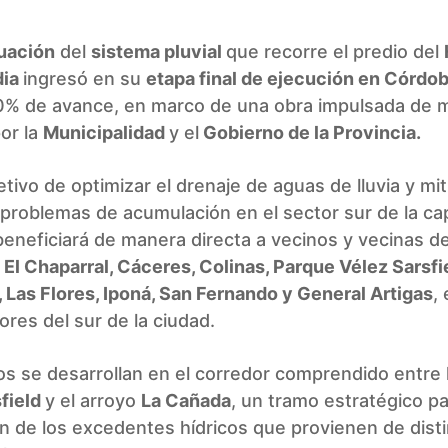
uación
del
sistema pluvial
que recorre el predio del
dia
ingresó en su
etapa final de ejecución en Córdo
0% de avance, en marco de una obra impulsada de 
or la
Municipalidad
y el
Gobierno de la Provincia.
etivo de optimizar el drenaje de aguas de lluvia y mit
 problemas de acumulación en el sector sur de la capi
eneficiará de manera directa a vecinos y vecinas de
a El Chaparral, Cáceres, Colinas, Parque Vélez Sarsfi
 Las Flores, Iponá, San Fernando y General Artigas
,
ores del sur de la ciudad.
os se desarrollan en el corredor comprendido entre 
field
y el arroyo
La Cañada
, un tramo estratégico pa
 de los excedentes hídricos que provienen de dist