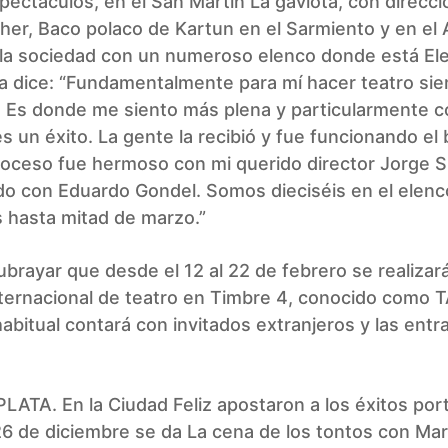
pectáculos, en el San Martín La gaviota, con direcci
er, Baco polaco de Kartun en el Sarmiento y en el 
e la sociedad con un numeroso elenco donde está El
la dice: “Fundamentalmente para mí hacer teatro si
. Es donde me siento más plena y particularmente c
s un éxito. La gente la recibió y fue funcionando el
roceso fue hermoso con mi querido director Jorge S
do con Eduardo Gondel. Somos dieciséis en el elenc
 hasta mitad de marzo.”
brayar que desde el 12 al 22 de febrero se realizará
nternacional de teatro en Timbre 4, conocido como 
bitual contará con invitados extranjeros y las entr
ATA. En la Ciudad Feliz apostaron a los éxitos por
6 de diciembre se da La cena de los tontos con Mar