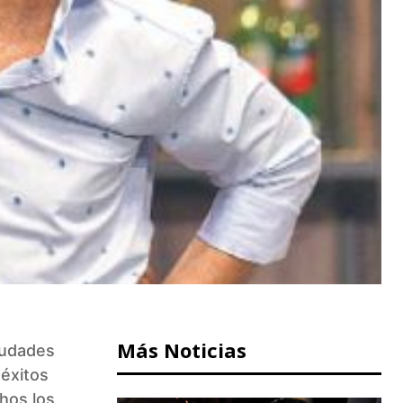
Más Noticias
iudades
 éxitos
hos los