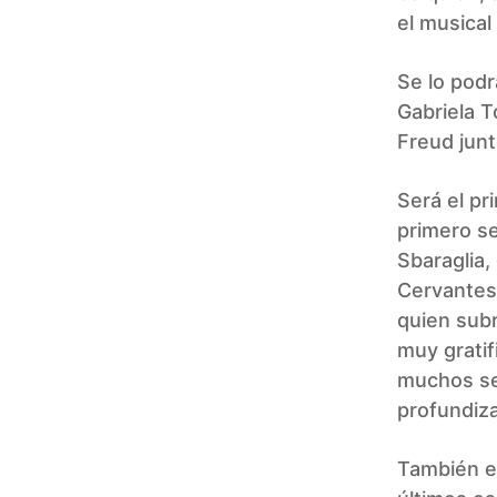
el musical
Se lo podr
Gabriela T
Freud junt
Será el pr
primero s
Sbaraglia,
Cervantes 
quien subr
muy gratif
muchos sen
profundiza
También e