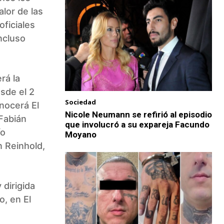
alor de las
oficiales
ncluso
rá la
sde el 2
Sociedad
onocerá El
Nicole Neumann se refirió al episodio
 Fabián
que involucró a su expareja Facundo
ío
Moyano
n Reinhold,
dirigida
, en El