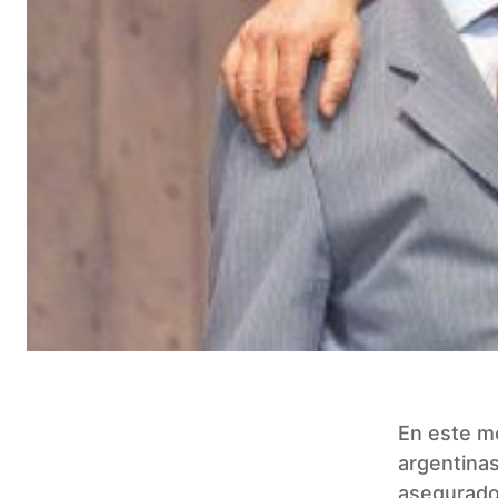
En este me
argentinas
asegurado