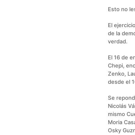
Esto no le
El ejercic
de la demo
verdad.
El 16 de e
Chepi, enc
Zenko, Lau
desde el 1
Se repond
Nicolás Vá
mismo Cue
Moria Casá
Osky Guzmá