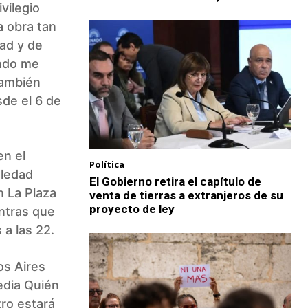
ivilegio
a obra tan
tad y de
endo me
también
sde el 6 de
en el
Política
oledad
El Gobierno retira el capítulo de
n La Plaza
venta de tierras a extranjeros de su
proyecto de ley
entras que
 a las 22.
os Aires
edia Quién
tro estará