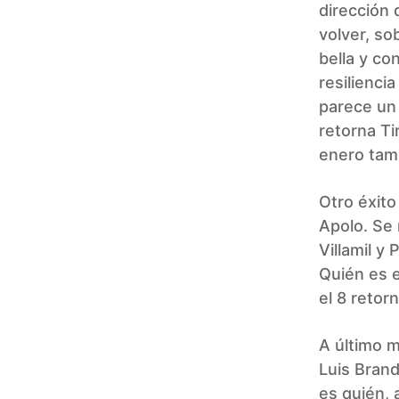
dirección 
volver, so
bella y co
resilienc
parece un 
retorna Ti
enero tamb
Otro éxito
Apolo. Se 
Villamil y
Quién es e
el 8 retorn
A último 
Luis Brand
es quién, 