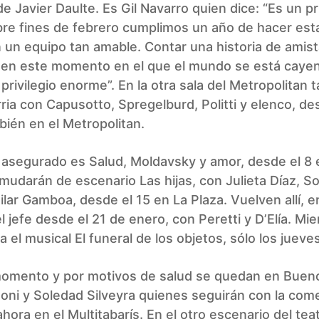
de Javier Daulte. Es Gil Navarro quien dice: “Es un pr
bre fines de febrero cumplimos un año de hacer est
n un equipo tan amable. Contar una historia de amis
ia en este momento en el que el mundo se está cay
privilegio enorme”. En la otra sala del Metropolitan 
rria con Capusotto, Spregelburd, Politti y elenco, de
ién en el Metropolitan.
 asegurado es Salud, Moldavsky y amor, desde el 8 
mudarán de escenario Las hijas, con Julieta Díaz, S
 Pilar Gamboa, desde el 15 en La Plaza. Vuelven allí, e
l jefe desde el 21 de enero, con Peretti y D’Elía. Mi
a el musical El funeral de los objetos, sólo los jueves
momento y por motivos de salud se quedan en Buen
oni y Soledad Silveyra quienes seguirán con la com
ahora en el Multitabarís. En el otro escenario del tea