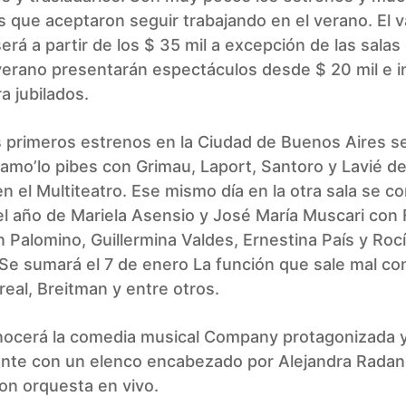
s que aceptaron seguir trabajando en el verano. El v
erá a partir de los $ 35 mil a excepción de las salas 
verano presentarán espectáculos desde $ 20 mil e i
 jubilados.
 primeros estrenos en la Ciudad de Buenos Aires se
mo’lo pibes con Grimau, Laport, Santoro y Lavié de
n el Multiteatro. Ese mismo día en la otra sala se c
el año de Mariela Asensio y José María Muscari con
 Palomino, Guillermina Valdes, Ernestina País y Roc
 Se sumará el 7 de enero La función que sale mal co
rreal, Breitman y entre otros.
nocerá la comedia musical Company protagonizada y 
ente con un elenco encabezado por Alejandra Radano
on orquesta en vivo.