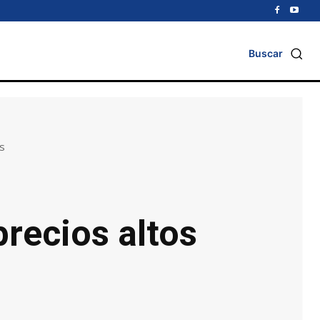
Buscar
s
recios altos