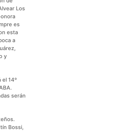
ón de
Alvear Los
eonora
empre es
on esta
 boca a
uárez,
o y
 el 14º
TABA.
adas serán
teños.
tín Bossi,