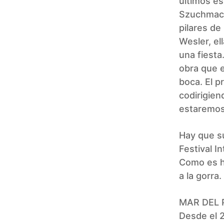
últimos es
Szuchmach
pilares d
Wesler, el
una fiesta
obra que e
boca. El p
codirigien
estaremos
Hay que su
Festival I
Como es ha
a la gorra.
MAR DEL PL
Desde el 2