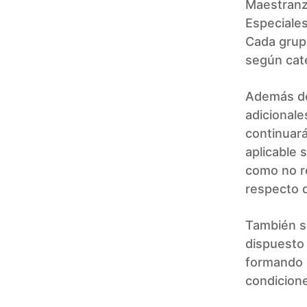
Maestranza
Especiales
Cada grupo
según cate
Además de 
adicionale
continuará
aplicable 
como no re
respecto 
También se
dispuesto 
formando 
condicione