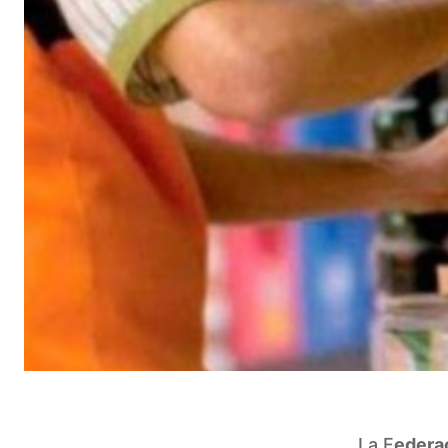
La F
edera