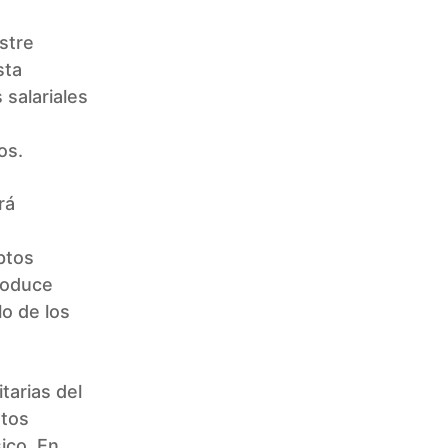
stre
sta
 salariales
os.
rá
ptos
roduce
lo de los
tarias del
ntos
ico. En