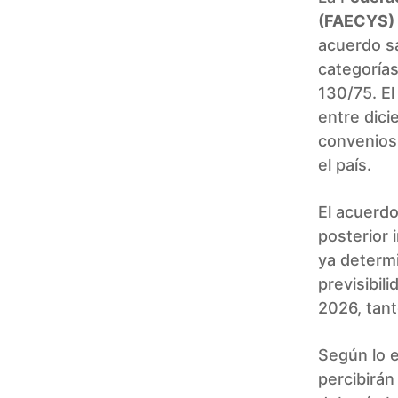
(FAECYS)
acuerdo sa
categoría
130/75. El
entre dici
convenios
el país.
El acuerdo
posterior 
ya determi
previsibil
2026, tant
Según lo 
percibirá