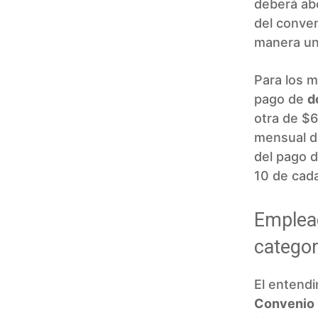
deberá ab
del conven
manera uni
Para los m
pago de
d
otra de $
mensual de
del pago d
10 de cad
Emplead
categor
El entendi
Convenio 