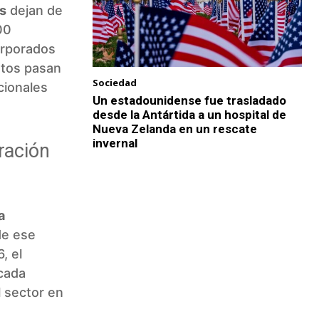
as
dejan de
00
orporados
ontos pasan
Sociedad
cionales
Un estadounidense fue trasladado
desde la Antártida a un hospital de
Nueva Zelanda en un rescate
invernal
ración
a
de ese
, el
 cada
l sector en