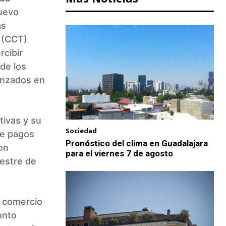
nuevo
as
 (CCT)
rcibir
de los
anzados en
ivas y su
Sociedad
de pagos
Pronóstico del clima en Guadalajara
on
para el viernes 7 de agosto
mestre de
e comercio
onto