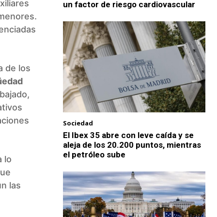
iliares
un factor de riesgo cardiovascular
 menores.
renciadas
a de los
güedad
bajado,
ativos
aciones
Sociedad
El Ibex 35 abre con leve caída y se
aleja de los 20.200 puntos, mientras
el petróleo sube
 lo
gue
ún las