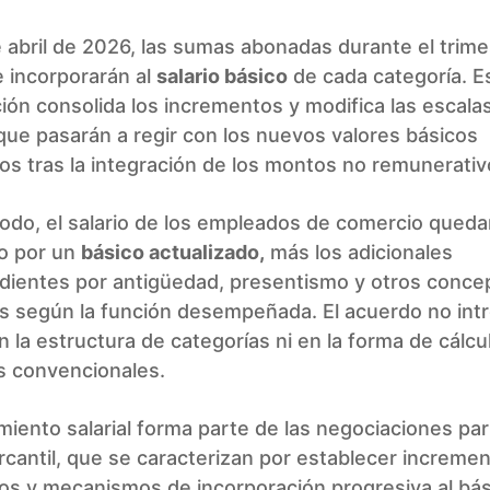
e abril de 2026, las sumas abonadas durante el trime
e incorporarán al
salario básico
de cada categoría. E
ión consolida los incrementos y modifica las escalas
que pasarán a regir con los nuevos valores básicos
os tras la integración de los montos no remunerativ
odo, el salario de los empleados de comercio queda
o por un
básico actualizado,
más los adicionales
dientes por antigüedad, presentismo y otros conce
os según la función desempeñada. El acuerdo no int
 la estructura de categorías ni en la forma de cálcu
s convencionales.
miento salarial forma parte de las negociaciones pari
cantil, que se caracterizan por establecer increme
os y mecanismos de incorporación progresiva al bás