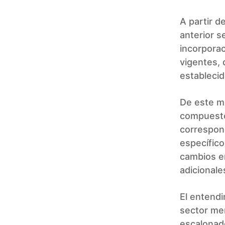
A partir d
anterior s
incorporac
vigentes, 
establecid
De este m
compuest
correspon
específic
cambios en
adicionale
El entendi
sector mer
escalonad