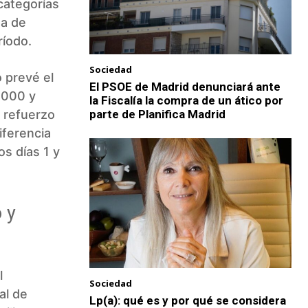
categorías
ga de
ríodo.
Sociedad
 prevé el
El PSOE de Madrid denunciará ante
.000 y
la Fiscalía la compra de un ático por
 refuerzo
parte de Planifica Madrid
iferencia
s días 1 y
 y
l
Sociedad
al de
Lp(a): qué es y por qué se considera