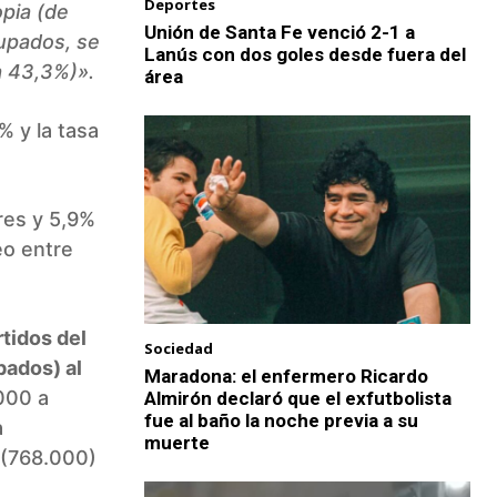
Deportes
opia (de
Unión de Santa Fe venció 2-1 a
cupados, se
Lanús con dos goles desde fuera del
a 43,3%)».
área
% y la tasa
res y 5,9%
eo entre
tidos del
Sociedad
pados) al
Maradona: el enfermero Ricardo
000 a
Almirón declaró que el exfutbolista
fue al baño la noche previa a su
a
muerte
 (768.000)