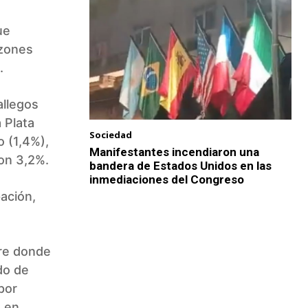
ue
azones
.
allegos
 Plata
Sociedad
o (1,4%),
Manifestantes incendiaron una
on 3,2%.
bandera de Estados Unidos en las
inmediaciones del Congreso
ación,
re donde
do de
por
ó en