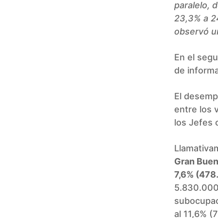
paralelo, 
23,3% a 24
observó un
En el segu
de informa
El desempl
entre los
los Jefes 
Llamativa
Gran Buen
7,6% (478
5.830.000
subocupac
al 11,6% (