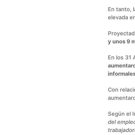
En tanto, 
elevada en
Proyectado
y unos 9 m
En los 31
aumentaro
informales
Con relaci
aumentaro
Según el I
del empleo
trabajador