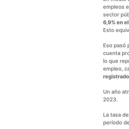
empleos en
sector púb
6,9% en el
Esto equiv
Eso pasó p
cuenta pro
lo que rep
empleo, ca
registrado
Un año atr
2023.
La tasa de
período de