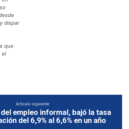
oso
 desde
y dispar
os que
 el
Artículo siguiente
 del empleo informal, bajó la tasa
ción del 6,9% al 6,6% en un año