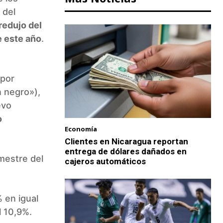
 del
redujo del
e este año
.
 por
n negro»),
evo
o
Economía
Clientes en Nicaragua reportan
entrega de dólares dañados en
imestre del
cajeros automáticos
 en igual
l 10,9%.