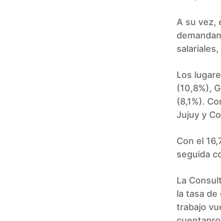
A su vez,
demandan 
salariales
Los lugare
(10,8%), G
(8,1%). Co
Jujuy y C
Con el 16
seguida c
La Consul
la tasa de
trabajo vu
cuentaprop