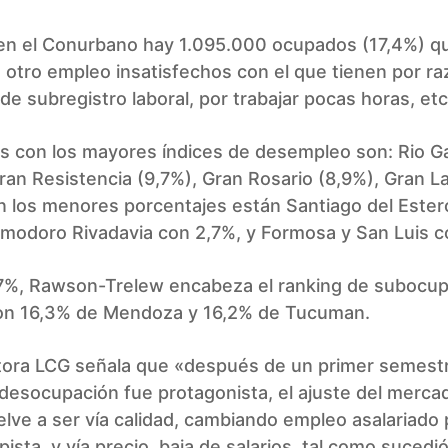
 en el Conurbano hay 1.095.000 ocupados (17,4%) q
otro empleo insatisfechos con el que tienen por r
, de subregistro laboral, por trabajar pocas horas, etc
s con los mayores índices de desempleo son: Rio G
ran Resistencia (9,7%), Gran Rosario (8,9%), Gran La
n los menores porcentajes están Santiago del Ester
omodoro Rivadavia con 2,7%, y Formosa y San Luis c
,7%, Rawson-Trelew encabeza el ranking de subocup
on 16,3% de Mendoza y 16,2% de Tucuman.
tora LCG señala que «después de un primer semest
 desocupación fue protagonista, el ajuste del merca
elve a ser vía calidad, cambiando empleo asalariado 
ista, y vía precio, baja de salarios, tal como sucedi