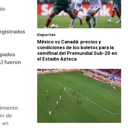
más
registrados
Deportes
México vs Canadá: precios y
condiciones de los boletos para la
semifinal del Premundial Sub-20 en
upados
el Estadio Azteca
) fueron
cimiento
ón de
, en