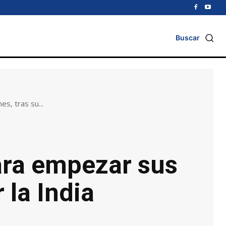
Buscar
s, tras su...
para empezar sus
 la India