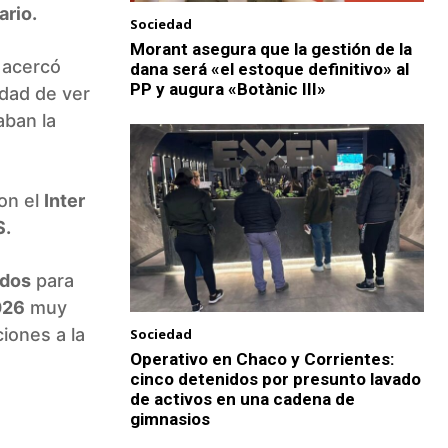
ario.
Sociedad
Morant asegura que la gestión de la
 acercó
dana será «el estoque definitivo» al
PP y augura «Botànic III»
idad de ver
aban la
on el
Inter
S.
idos
para
026
muy
ciones a la
Sociedad
Operativo en Chaco y Corrientes:
cinco detenidos por presunto lavado
de activos en una cadena de
gimnasios