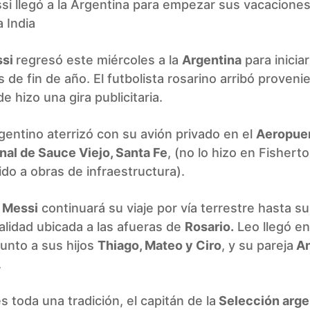
si llegó a la Argentina para empezar sus vacaciones
a India
ssi
regresó este miércoles a la
Argentina
para inicia
 de fin de año. El futbolista rosarino arribó proveni
 hizo una gira publicitaria.
rgentino aterrizó con su avión privado en el
Aeropue
nal de Sauce Viejo, Santa Fe
, (no lo hizo en Fishert
ido a obras de infraestructura).
,
Messi
continuará su viaje por vía terrestre hasta s
alidad ubicada a las afueras de
Rosario.
Leo llegó en
unto a sus hijos
Thiago, Mateo y Ciro
, y su pareja
An
.
 toda una tradición, el capitán de la
Selección arge