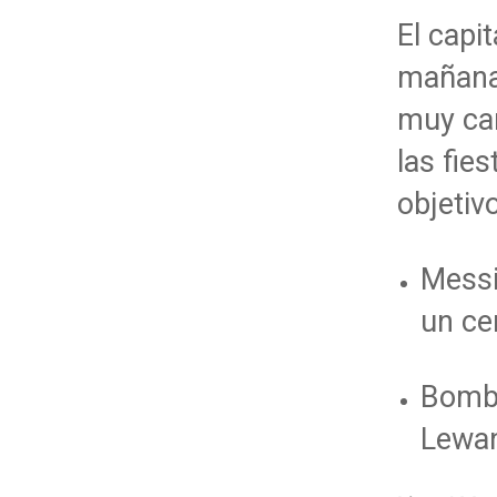
El capi
mañana 
muy car
las fie
objetiv
Messi
un ce
Bomba
Lewa