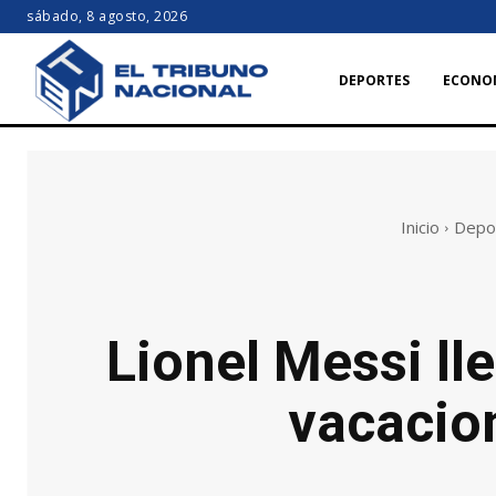
sábado, 8 agosto, 2026
DEPORTES
ECONO
Inicio
Depo
Lionel Messi ll
vacacion