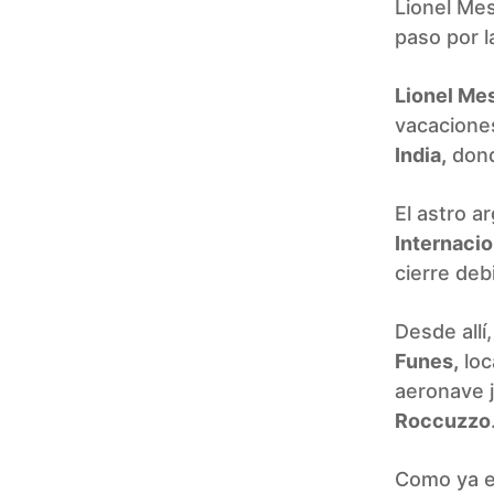
Lionel Mes
paso por l
Lionel Me
vacaciones
India,
donde
El astro a
Internacio
cierre deb
Desde allí
Funes,
loc
aeronave j
Roccuzzo
Como ya es