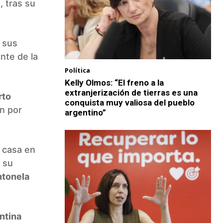
, tras su
r sus
ente de la
Política
Kelly Olmos: “El freno a la
extranjerización de tierras es una
rto
conquista muy valiosa del pueblo
on por
argentino”
u casa en
 su
tonela
ntina