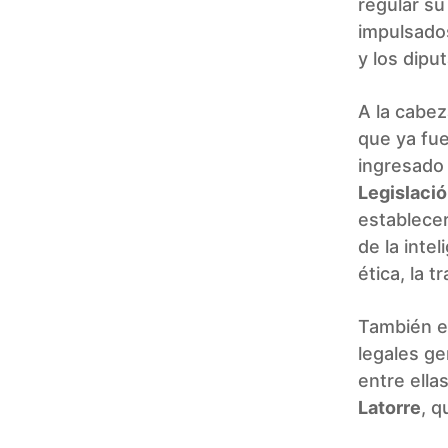
regular s
impulsado
y los dip
A la cabez
que ya fue
ingresado
Legislaci
establecer
de la inte
ética, la 
También e
legales ge
entre ella
Latorre
, q