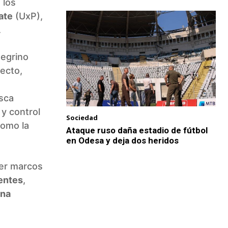
 los
ate
(UxP),
.
negrino
ecto,
usca
 y control
Sociedad
como la
Ataque ruso daña estadio de fútbol
en Odesa y deja dos heridos
cer marcos
gentes
,
na