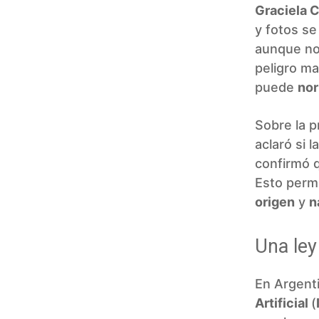
Graciela 
y fotos s
aunque no 
peligro ma
puede
nor
Sobre la p
aclaró si 
confirmó 
Esto permi
origen
y
n
Una ley
En Argent
Artificial
(