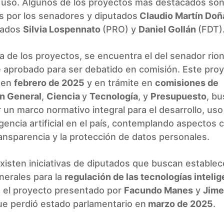
u uso. Algunos de los proyectos más destacados son
s por los senadores y diputados
Claudio Martín Doñ
utados
Silvia Lospennato
(PRO) y
Daniel Gollán
(FDT)
a de los proyectos, se encuentra el del senador rio
 aprobado para ser debatido en comisión. Este proy
 en
febrero de 2025
y en trámite en
comisiones de
ón General
,
Ciencia
y
Tecnología
, y
Presupuesto
, b
 un marco normativo integral para el desarrollo, uso
ligencia artificial en el país, contemplando aspectos 
transparencia y la protección de datos personales.
xisten iniciativas de diputados que buscan estable
nerales para la
regulación de las tecnologías inteli
s el proyecto presentado por
Facundo Manes
y
Jime
ue perdió estado parlamentario en
marzo de 2025
.