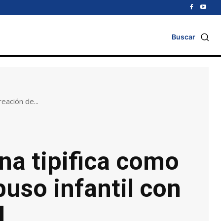
Buscar
eación de...
ina tipifica como
buso infantil con
l