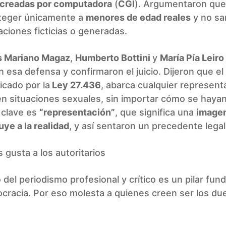
creadas por computadora
(
CGI
). Argumentaron que 
teger únicamente a
menores de edad reales
y no sa
ciones ficticias o generadas.
s Mariano Magaz
,
Humberto Bottini
y
María Pía Leiro
 esa defensa y confirmaron el juicio. Dijeron que el 
icado por la
Ley 27.436
, abarca cualquier represent
n situaciones sexuales, sin importar cómo se hayan
 clave es
“representación”
, que significa una
imagen
uye a la realidad
, y así sentaron un precedente legal
s gusta a los autoritarios
io del periodismo profesional y crítico es un pilar fu
cracia. Por eso molesta a quienes creen ser los du