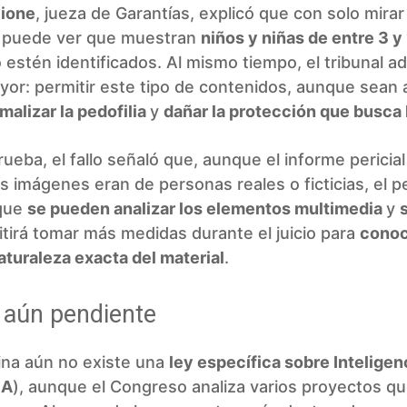
Cione
, jueza de Garantías, explicó que con solo mirar
e puede ver que muestran
niños y niñas de entre 3 y
estén identificados. Al mismo tiempo, el tribunal ad
yor: permitir este tipo de contenidos, aunque sean ar
malizar la pedofilia
y
dañar la protección que busca 
rueba, el fallo señaló que, aunque el informe pericial 
las imágenes eran de personas reales o ficticias, el p
que
se pueden analizar los elementos multimedia
y
tirá tomar más medidas durante el juicio para
conoc
aturaleza exacta del material
.
 aún pendiente
ina aún no existe una
ley específica sobre Inteligen
IA
), aunque el Congreso analiza varios proyectos q