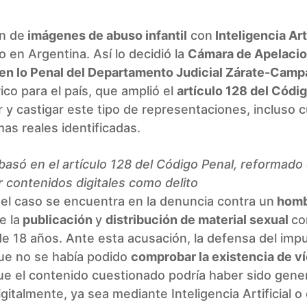
n de
imágenes de abuso infantil
con
Inteligencia Arti
to en Argentina. Así lo decidió la
Cámara de Apelaci
 en lo Penal del Departamento Judicial Zárate-Cam
rico para el país, que amplió el
artículo 128 del Códi
ir y castigar este tipo de representaciones, incluso
mas reales identificadas.
e basó en el artículo 128 del Código Penal, reformad
ir contenidos digitales como delito
del caso se encuentra en la denuncia contra un
homb
e la
publicación
y
distribución de material sexual
co
e 18 años. Ante esta acusación, la defensa del imp
ue no se había podido
comprobar la existencia de v
ue el contenido cuestionado podría haber sido gene
igitalmente, ya sea mediante Inteligencia Artificial o