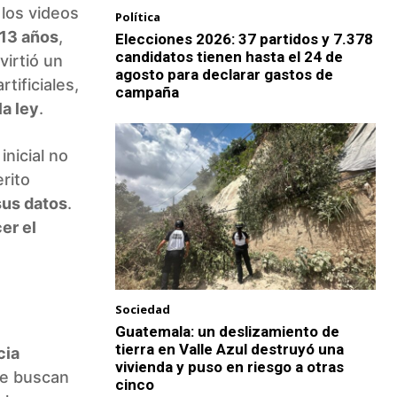
 los videos
Política
 13 años
,
Elecciones 2026: 37 partidos y 7.378
candidatos tienen hasta el 24 de
virtió un
agosto para declarar gastos de
tificiales,
campaña
la ley
.
inicial no
erito
sus datos
.
er el
Sociedad
Guatemala: un deslizamiento de
tierra en Valle Azul destruyó una
cia
vivienda y puso en riesgo a otras
ue buscan
cinco