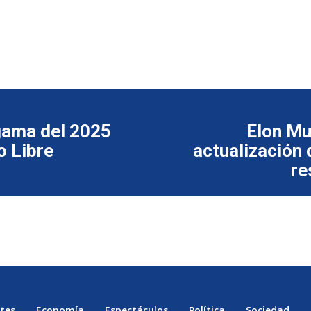
 gama del 2025
Elon Mu
o Libre
actualización 
re
tes
Economía
Espectáculos
Política
Sociedad