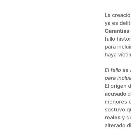
La creació
ya es deli
Garantías
fallo histó
para inclu
haya vícti
El fallo s
para inclu
El origen 
acusado
d
menores d
sostuvo q
reales
y q
alterado d