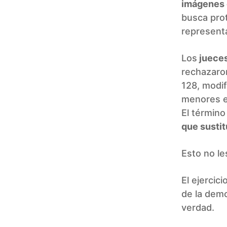
imágenes 
busca pro
representa
Los
juece
rechazaron
128, modif
menores e
El término
que sustit
Esto no le
El ejercic
de la demo
verdad.