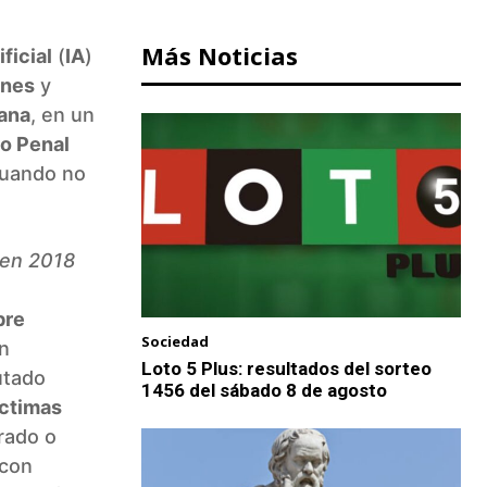
Más Noticias
ficial
(
IA
)
ones
y
pana
, en un
go Penal
 cuando no
o en 2018
re
Sociedad
n
Loto 5 Plus: resultados del sorteo
utado
1456 del sábado 8 de agosto
íctimas
rado o
 con